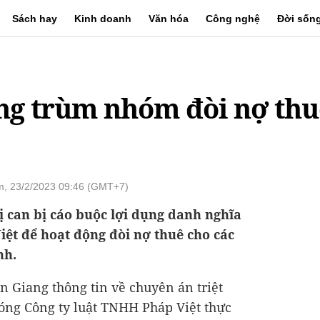
Sách hay
Kinh doanh
Văn hóa
Công nghệ
Đời sốn
ng trùm nhóm đòi nợ thu
, 23/2/2023 09:46 (GMT+7)
 can bị cáo buộc lợi dụng danh nghĩa
ệt để hoạt động đòi nợ thuê cho các
nh.
n Giang thông tin về chuyên án triệt
óng Công ty luật TNHH Pháp Việt thực