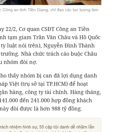
 Công an tỉnh Tiền Giang, chỉ đạo các lực lượng làm
ày 22/2, Cơ quan CSĐT Công an Tiền
 lệnh tạm giam Trần Văn Châu và Hồ Quốc
ty luật nói trên), Nguyễn Đình Thành
rưởng. Nhà chức trách cáo buộc Châu
u nhóm đòi nợ.
cho thấy nhóm bị can đã lợi dụng danh
áp Việt (trụ sở tại TP.HCM) để hoạt
gân hàng, công ty tài chính. Hàng tháng,
 141.000 đến 241.000 hợp đồng khách
 này đòi được là hơn
988 tỷ đồng
.
trách nhiệm hình sự, 55 cặp tội danh dễ nhầm lẫn