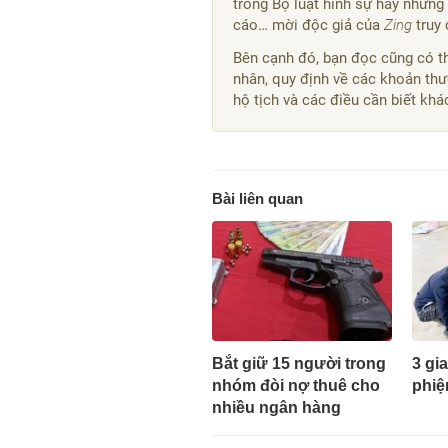
trong Bộ luật hình sự hay những 
cáo… mời độc giả của
Zing
truy
Bên cạnh đó, bạn đọc cũng có th
nhân, quy định về các khoản thư
hộ tịch và các điều cần biết kh
Bài liên quan
Bắt giữ 15 người trong
3 gi
nhóm đòi nợ thuê cho
phiệ
nhiều ngân hàng