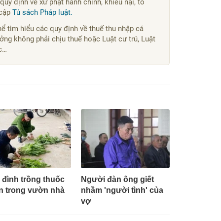
quy định về xử phạt hành chính, khiếu nại, tố
 cập
Tủ sách Pháp luật.
ể tìm hiểu các quy định về thuế thu nhập cá
ởng không phải chịu thuế hoặc Luật cư trú, Luật
ác…
a đình trồng thuốc
Người đàn ông giết
n trong vườn nhà
nhầm 'người tình' của
vợ