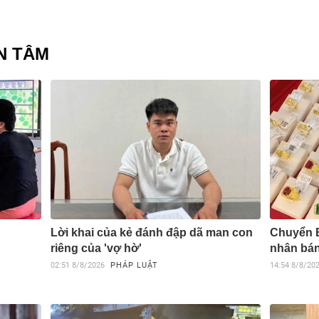
N TÂM
Lời khai của kẻ đánh đập dã man con
Chuyển B
riêng của 'vợ hờ'
nhân bán
02:51
8/8/2026
PHÁP LUẬT
14:54
8/8/20