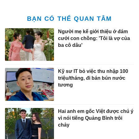
BẠN CÓ THỂ QUAN TÂM
Người mẹ kế giới thiệu ở đám
cưới con chồng: 'Tôi là vợ của
ba cô dâu'
Kỹ sư IT bỏ việc thu nhập 100
triệu/tháng, đi bán bún nước
tương
Hai anh em gốc Việt được chú ý
vì nói tiếng Quảng Bình trôi
chảy