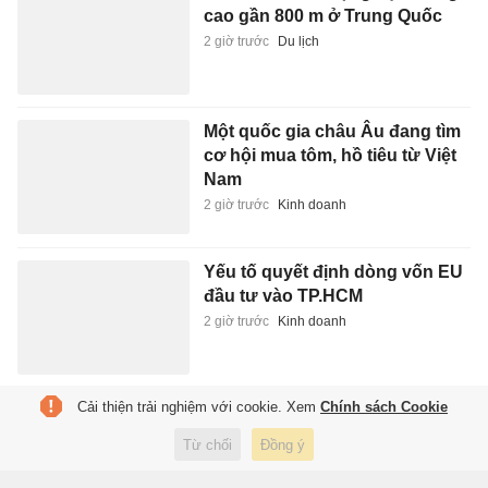
cao gần 800 m ở Trung Quốc
2 giờ trước
Du lịch
Một quốc gia châu Âu đang tìm
cơ hội mua tôm, hồ tiêu từ Việt
Nam
2 giờ trước
Kinh doanh
Yếu tố quyết định dòng vốn EU
đầu tư vào TP.HCM
2 giờ trước
Kinh doanh
Cải thiện trải nghiệm với cookie. Xem
Chính sách Cookie
Real Madrid chần chừ,
Barcelona sắp cuỗm Rodri
Từ chối
Đồng ý
2 giờ trước
Thể thao