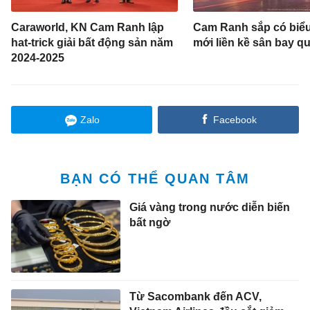
Caraworld, KN Cam Ranh lập
Cam Ranh sắp có biể
hat-trick giải bất động sản năm
mới liền kề sân bay qu
2024-2025
Zalo
Facebook
BẠN CÓ THỂ QUAN TÂM
Giá vàng trong nước diễn biến
bất ngờ
Từ Sacombank đến ACV,