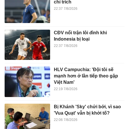
chỉ trích
22:37 7/8/2026
CĐV nổi trận lôi đình khi
Indonesia bị loại
22:37 7/8/2026
HLV Campuchia: 'Đội tôi sẽ
mạnh hơn ở lần tiếp theo gặp
Việt Nam'
22:19 7/8/2026
Bị Khánh 'Sky' chửi bới, vì sao
'Vua Quạt' vẫn bị khởi tố?
22:06 7/8/2026