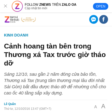
FOLLOW
ZNEWS
TRÊN
ZALO OA
OPEN
Cập nhật tin mới
KINH DOANH
Cảnh hoang tàn bên trong
Thương xá Tax trước giờ tháo
dỡ
Sáng 12/10, sau gần 2 năm đóng cửa bảo tồn,
Thương xá Tax (trung tâm thương mại lâu đời nhất
Sài Gòn) bắt đầu được tháo dỡ để nhường chỗ cho
cao ốc 40 tầng sắp xây dựng.
Lê Quân
A
A
Thứ tư, 12/10/2016 13:47 (GMT+7)