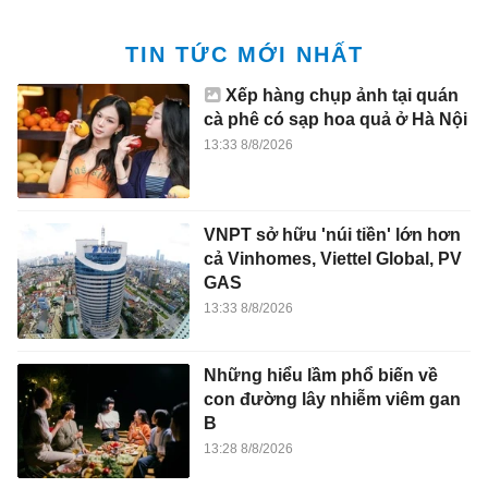
TIN TỨC MỚI NHẤT
Xếp hàng chụp ảnh tại quán
cà phê có sạp hoa quả ở Hà Nội
13:33 8/8/2026
VNPT sở hữu 'núi tiền' lớn hơn
cả Vinhomes, Viettel Global, PV
GAS
13:33 8/8/2026
Những hiểu lầm phổ biến về
con đường lây nhiễm viêm gan
B
13:28 8/8/2026