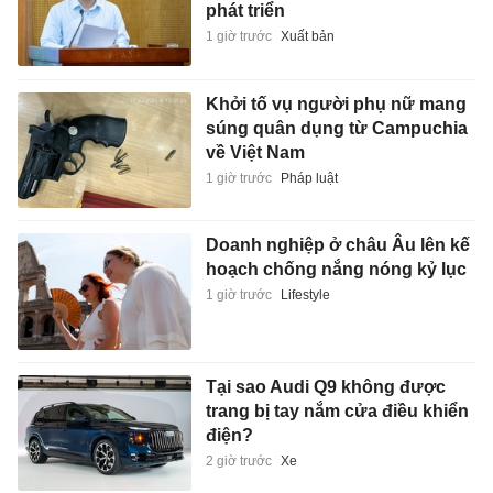
phát triển
1 giờ trước
Xuất bản
Khởi tố vụ người phụ nữ mang
súng quân dụng từ Campuchia
về Việt Nam
1 giờ trước
Pháp luật
Doanh nghiệp ở châu Âu lên kế
hoạch chống nắng nóng kỷ lục
1 giờ trước
Lifestyle
Tại sao Audi Q9 không được
trang bị tay nắm cửa điều khiển
điện?
2 giờ trước
Xe