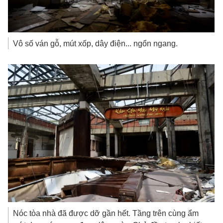
Vô số ván gỗ, mút xốp, dây điện... ngổn ngang.
Nóc tòa nhà đã được dỡ gần hết. Tầng trên cùng ẩm