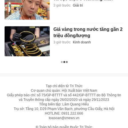
3 giờ trước
Giải trí
Giá vàng trong nước tăng gần 2
triệu đồng/lượng
3 giờ trước
Kinh doanh
Tạp chí điện tử Tri Thức
Cơ quan chủ quản: Hội Xuất bản Việt Nam
Giấy phép báo chí: số 75/GP-BTTTT và số 442/GP-BTTTT do Bộ Thông tin
và Truyền thông cấp ngày 26/02/2020 và ngày 29/11/2023
Tổng biên tập: Lâm Quang Hiếu
Trụ sở: Tầng 10, D29 Phạm Văn Bạch, phường Cầu Giấy, Hà Nội
HOTLINE:
0931.222.666
toasoan@znews.vn
©
Toàn bộ bản quyền thuộc Tri Thức