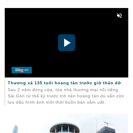
Thương xá 135 tuổi hoang tàn trước giờ tháo dỡ
Sau 2 năm đóng cửa, tòa nhà thương mại nổi tiếng
Sài Gòn từ thế kỷ trước trở nên hoang tàn dù vẫn còn
lưu dấu hình ảnh một thời buôn bán sầm uất.