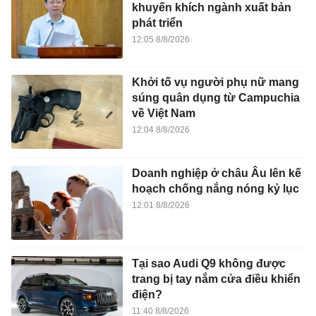
khuyến khích ngành xuất bản
phát triển
12:05 8/8/2026
Khởi tố vụ người phụ nữ mang
súng quân dụng từ Campuchia
về Việt Nam
12:04 8/8/2026
Doanh nghiệp ở châu Âu lên kế
hoạch chống nắng nóng kỷ lục
12:01 8/8/2026
Tại sao Audi Q9 không được
trang bị tay nắm cửa điều khiển
điện?
11:40 8/8/2026