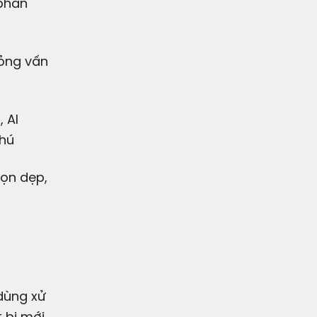
 phân
hỏng vấn
 AI
chú
dọn dẹp,
 bị mới.