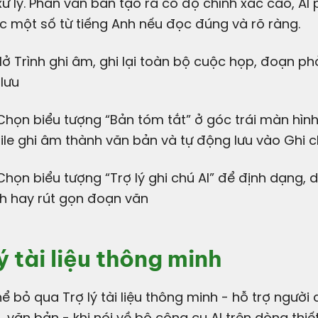
xử lý. Phần văn bản tạo ra có độ chính xác cao, AI
c một số từ tiếng Anh nếu đọc đúng và rõ ràng.
Mở Trình ghi âm, ghi lại toàn bộ cuộc họp, đoạn p
lưu
Chọn biểu tượng “Bản tóm tắt” ở góc trái màn hình,
ile ghi âm thành văn bản và tự động lưu vào Ghi 
Chọn biểu tượng “Trợ lý ghi chú AI” để định dạng, 
nh hay rút gọn đoạn văn
ý tài liệu thông minh
ệu, văn bản - khi nói về bộ công cụ AI trên dòng thiết