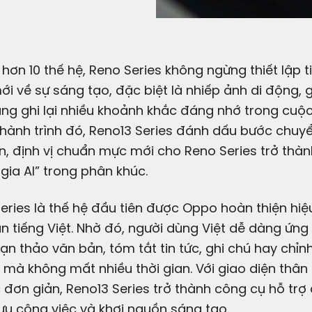
 hơn 10 thế hệ, Reno Series không ngừng thiết lập t
i về sự sáng tạo, đặc biệt là nhiếp ảnh di động, 
ng ghi lại nhiều khoảnh khắc đáng nhớ trong cuộc
 hành trình đó, Reno13 Series đánh dấu bước chuy
n, định vị chuẩn mực mới cho Reno Series trở thàn
gia AI” trong phân khúc.
eries là thế hệ đầu tiên được
Oppo
hoàn thiện hiệu
n tiếng Việt. Nhờ đó, người dùng Việt dễ dàng ứng
ạn thảo văn bản, tóm tắt tin tức, ghi chú hay chỉn
 mà không mất nhiều thời gian. Với giao diện thân 
 đơn giản, Reno13 Series trở thành công cụ hỗ trợ 
 ưu công việc và khơi nguồn sáng tạo.