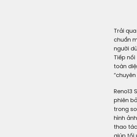
Trải qua
chuẩn mớ
người dù
Tiếp nối
toàn diệ
“chuyên 
Reno13 S
phiên bả
trong so
hình ảnh
thao tác
giúp tối