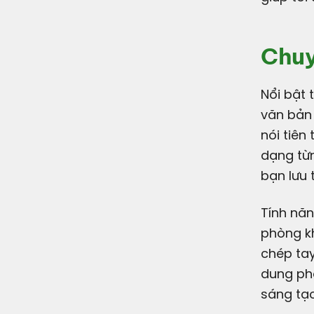
Chuy
Nổi bật trên Reno13 Series là khả năng chuyển file ghi âm thành
văn bản 
nói tiên
dạng từn
bạn lưu 
Tính năn
phòng kh
chép tay
dung phỏ
sáng tạo