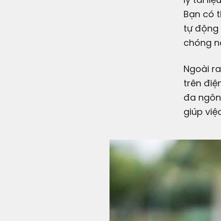
Bạn có t
tự động 
chóng n
Ngoài ra
trên điệ
đa ngôn 
giúp việc