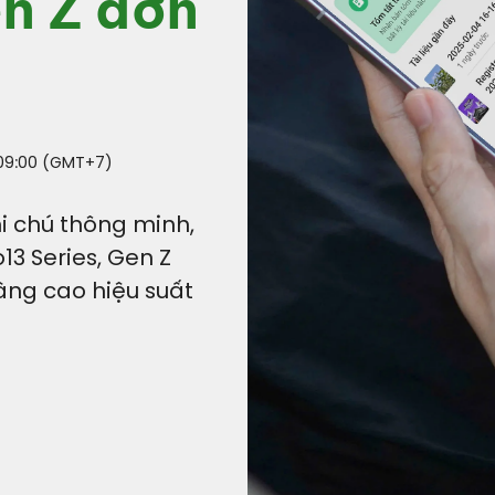
n Z đơn
 09:00 (GMT+7)
i chú thông minh,
o13 Series, Gen Z
âng cao hiệu suất