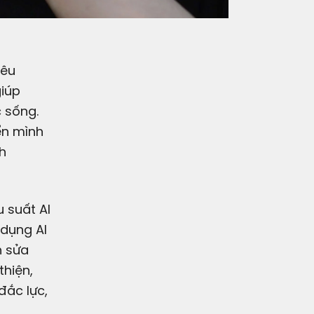
iêu
giúp
 sống.
ển mình
h
 suất AI
 dụng AI
h sửa
thiện,
đắc lực,