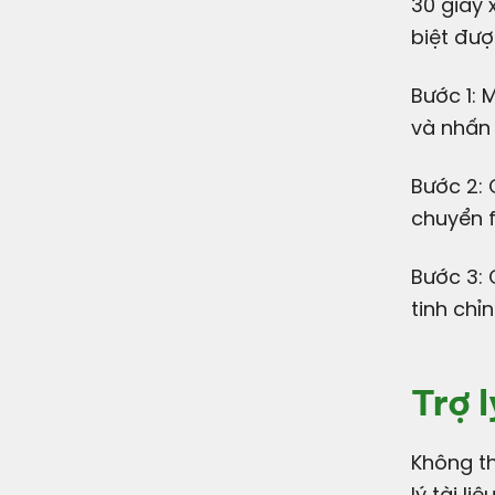
30 giây 
biệt đượ
Bước 1: 
và nhấn 
Bước 2: 
chuyển f
Bước 3: 
tinh chỉ
Trợ l
Không thể bỏ qua Trợ lý tài liệu thông minh - hỗ trợ người dùng xử
lý tài li