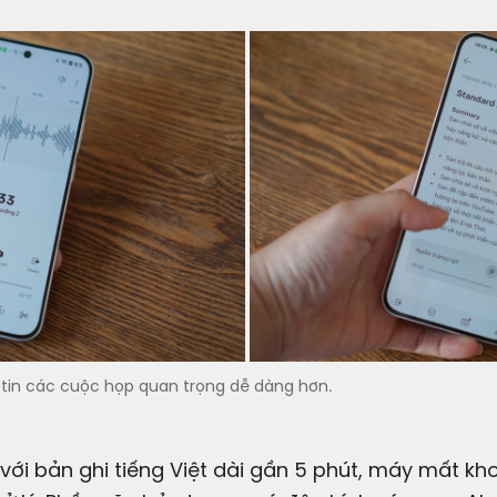
ông tin các cuộc họp quan trọng dễ dàng hơn.
 với bản ghi tiếng Việt dài gần 5 phút, máy mất k