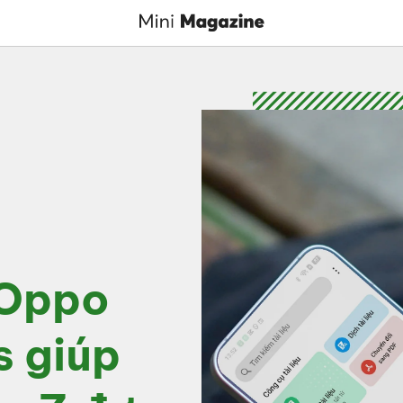
 Oppo
s giúp