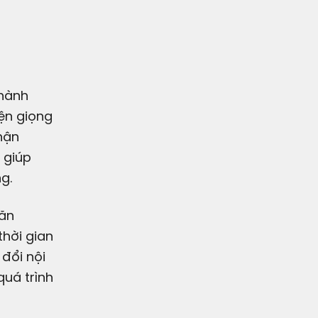
ện giọng
nhận
 giúp
g.
văn
thời gian
 đổi nội
quá trình