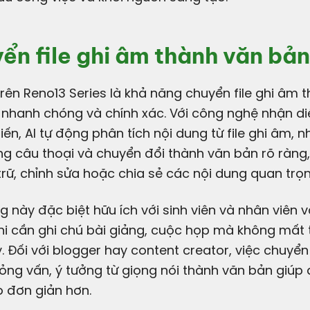
ển file ghi âm thành văn bản
nhanh chóng và chính xác. Với công nghệ nhận di
 tiến, AI tự động phân tích nội dung từ file ghi âm, 
g câu thoại và chuyển đổi thành văn bản rõ ràng,
trữ, chỉnh sửa hoặc chia sẻ các nội dung quan trọn
g này đặc biệt hữu ích với sinh viên và nhân viên 
i cần ghi chú bài giảng, cuộc họp mà không mất 
. Đối với blogger hay content creator, việc chuyển
ng vấn, ý tưởng từ giọng nói thành văn bản giúp 
 đơn giản hơn.