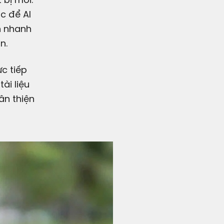
ác để AI
n nhanh
n.
ực tiếp
ài liệu
ân thiện