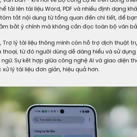
hể tải lên tài liệu Word, PDF và nhiều định dạng kh
tóm tắt nội dung từ tổng quan đến chi tiết, để bạ
ắm bắt ý chính mà không cần đọc toàn bộ văn bả
, Trợ lý tài liệu thông minh còn hỗ trợ dịch thuật tr
n thoại, từ đó người dùng dễ dàng hiểu và sử dụng t
ngữ. Sự kết hợp giữa công nghệ AI và giao diện th
 xử lý tài liệu đơn giản, hiệu quả hơn.