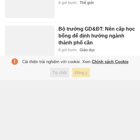
8 giờ trước
Thế giới
Bộ trưởng GD&ĐT: Nên cấp học
bổng để định hướng ngành
thành phố cần
8 giờ trước
Giáo dục
Cải thiện trải nghiệm với cookie. Xem
Chính sách Cookie
Điều tra vụ phá gần 1.000 m²
Từ chối
Đồng ý
rừng sản xuất ở Lâm Đồng
8 giờ trước
Xã hội
Nhóm việc làm có nhu cầu
tuyển dụng cao ở TP.HCM cuối
năm nay
8 giờ trước
Kinh doanh