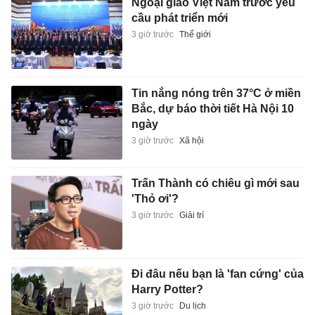
Ngoại giao Việt Nam trước yêu
cầu phát triển mới
3 giờ trước
Thế giới
Tin nắng nóng trên 37°C ở miền
Bắc, dự báo thời tiết Hà Nội 10
ngày
3 giờ trước
Xã hội
Trấn Thành có chiêu gì mới sau
'Thỏ ơi'?
3 giờ trước
Giải trí
Đi đâu nếu bạn là 'fan cứng' của
Harry Potter?
3 giờ trước
Du lịch