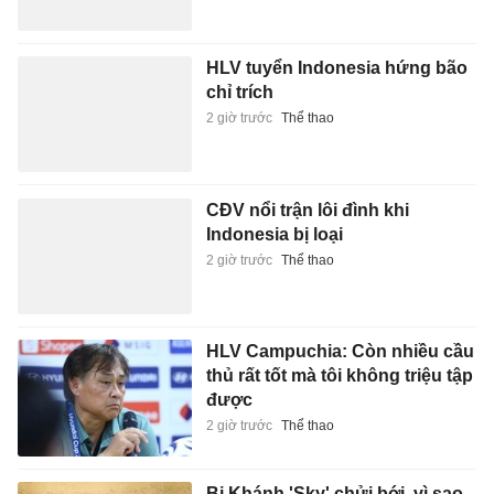
HLV tuyển Indonesia hứng bão
chỉ trích
2 giờ trước
Thể thao
CĐV nổi trận lôi đình khi
Indonesia bị loại
2 giờ trước
Thể thao
HLV Campuchia: Còn nhiều cầu
thủ rất tốt mà tôi không triệu tập
được
2 giờ trước
Thể thao
Bị Khánh 'Sky' chửi bới, vì sao