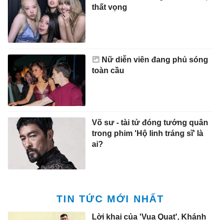
thất vọng
Nữ diễn viên đang phủ sóng
toàn cầu
Võ sư - tài tử đóng tướng quân
trong phim 'Hộ linh tráng sĩ' là
ai?
TIN TỨC MỚI NHẤT
Lời khai của 'Vua Quạt', Khánh