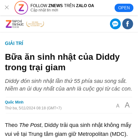
FOLLOW
ZNEWS
TRÊN
ZALO OA
OPEN
Cập nhật tin mới
GIẢI TRÍ
Bữa ăn sinh nhật của Diddy
trong trại giam
Diddy đón sinh nhật lần thứ 55 phía sau song sắt.
Niềm an ủi duy nhất của anh là cuộc gọi từ các con.
Quốc Minh
A
A
Thứ ba, 5/11/2024 08:18 (GMT+7)
Theo
The Post
, Diddy trải qua sinh nhật không mấy
vui vẻ tại Trung tâm giam giữ Metropolitan (MDC).