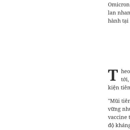
Omicron 
lan nhan
hành tại 
T
heo
tới
kiện tiê
"Mũi tiê
vững như
vaccine 
độ kháng