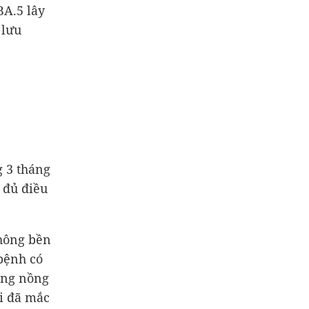
BA.5 lây
 lưu
g 3 tháng
 đủ điều
không bền
bệnh có
ờng nồng
i đã mắc