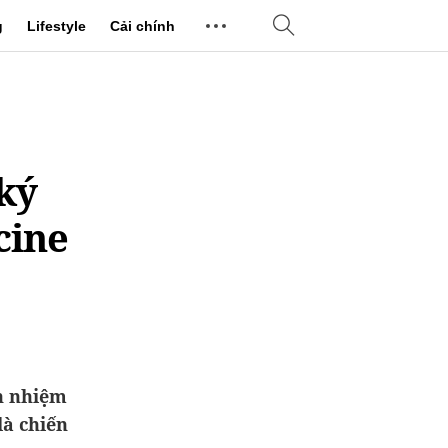
g
Lifestyle
Cải chính
 ký
cine
h nhiệm
là chiến