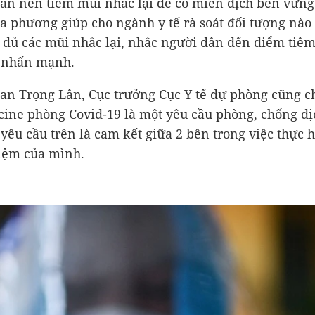
ân nên tiêm mũi nhắc lại để có miễn dịch bền vững
a phương giúp cho ngành y tế rà soát đối tượng nào
 đủ các mũi nhắc lại, nhắc người dân đến điểm tiêm
 nhấn mạnh.
an Trọng Lân, Cục trưởng Cục Y tế dự phòng cũng ch
cine phòng Covid-19 là một yêu cầu phòng, chống d
 yêu cầu trên là cam kết giữa 2 bên trong việc thực 
iệm của mình.