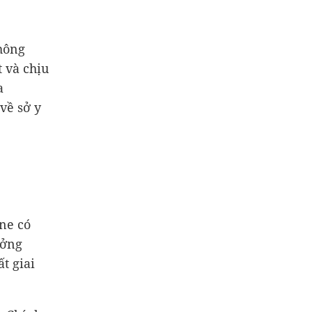
hông
 và chịu
a
về sở y
ne có
ưởng
t giai