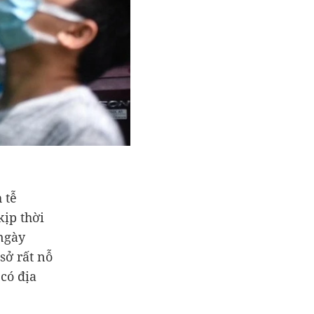
 tễ
ịp thời
 ngày
sở rất nỗ
có địa