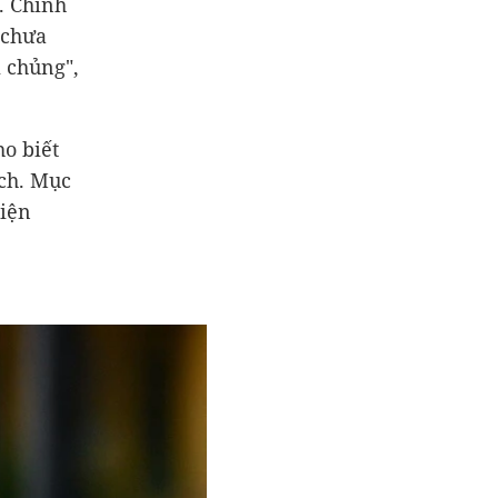
. Chính
 chưa
 chủng",
o biết
ịch. Mục
hiện