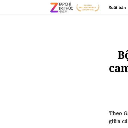
Xuất bản
Bộ
cam
Theo G
giữa cá