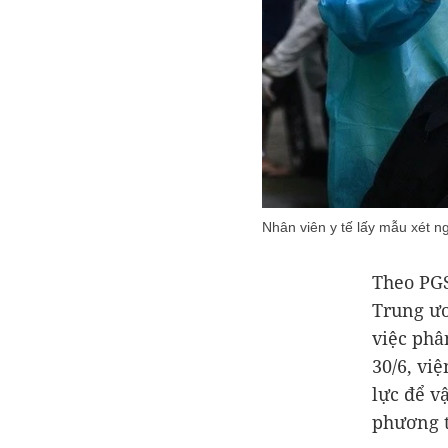
Nhân viên y tế lấy mẫu xét 
Theo PGS
Trung ươ
việc phâ
30/6, việ
lực để v
phương t