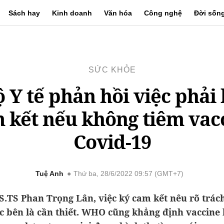
Sách hay
Kinh doanh
Văn hóa
Công nghệ
Đời sốn
SỨC KHỎE
 Y tế phản hồi việc phải
 kết nếu không tiêm vac
Covid-19
Tuệ Anh
Thứ ba, 28/6/2022 09:57 (GMT+7)
S.TS Phan Trọng Lân, việc ký cam kết nêu rõ trác
c bên là cần thiết. WHO cũng khẳng định vaccine 