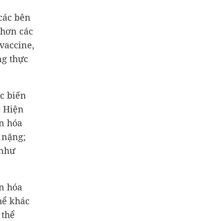
các bên
 hơn các
vaccine,
ng thực
c biến
. Hiện
n hóa
n nặng;
 như
ến hóa
hể khác
 thể