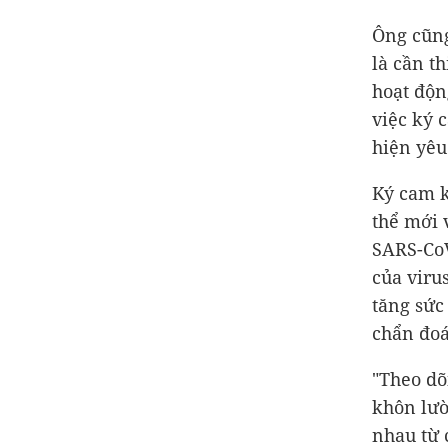
Ông cũng
là cần t
hoạt độn
việc ký 
hiện yêu
Ký cam k
thể mới 
SARS-CoV
của viru
tăng sức
chẩn đoá
"Theo dõ
khôn lườ
nhau từ 