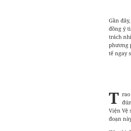
Gần đây,
đồng ý t
trách nh
phương p
tế ngay 
T
rao
đún
Viện Vệ 
đoạn này