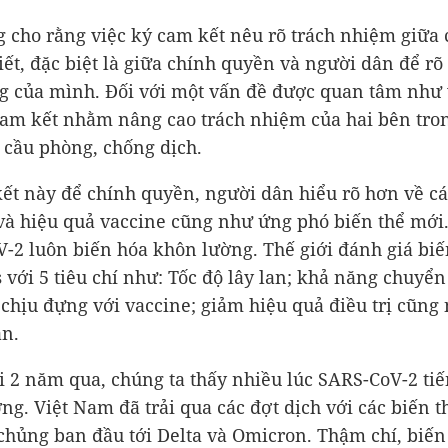
 cho rằng việc ký cam kết nêu rõ trách nhiệm giữa 
hiết, đặc biệt là giữa chính quyền và người dân để rõ
g của mình. Đối với một vấn đề được quan tâm như 
cam kết nhằm nâng cao trách nhiệm của hai bên tro
 cầu phòng, chống dịch.
ết này để chính quyền, người dân hiểu rõ hơn về cá
và hiệu quả vaccine cũng như ứng phó biến thể mới
-2 luôn biến hóa khôn lường. Thế giới đánh giá biế
s với 5 tiêu chí như: Tốc độ lây lan; khả năng chuyể
 chịu đựng với vaccine; giảm hiệu quả điều trị cũng
n.
i 2 năm qua, chúng ta thấy nhiều lúc SARS-CoV-2 ti
ng. Việt Nam đã trải qua các đợt dịch với các biến t
chủng ban đầu tới Delta và Omicron. Thậm chí, biến