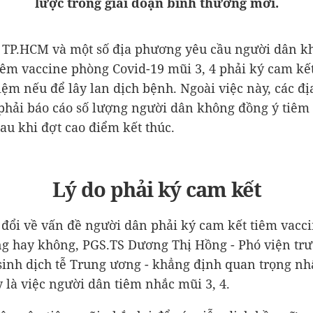
lược trong giai đoạn bình thường mới.
 TP.HCM và một số địa phương yêu cầu người dân k
iêm vaccine phòng Covid-19 mũi 3, 4 phải ký cam kết
iệm nếu để lây lan dịch bệnh. Ngoài việc này, các đị
hải báo cáo số lượng người dân không đồng ý tiêm 
sau khi đợt cao điểm kết thúc.
Lý do phải ký cam kết
 đổi về vấn đề người dân phải ký cam kết tiêm vacci
g hay không, PGS.TS Dương Thị Hồng - Phó viện tr
sinh dịch tễ Trung ương - khẳng định quan trọng nhấ
 là việc người dân tiêm nhắc mũi 3, 4.