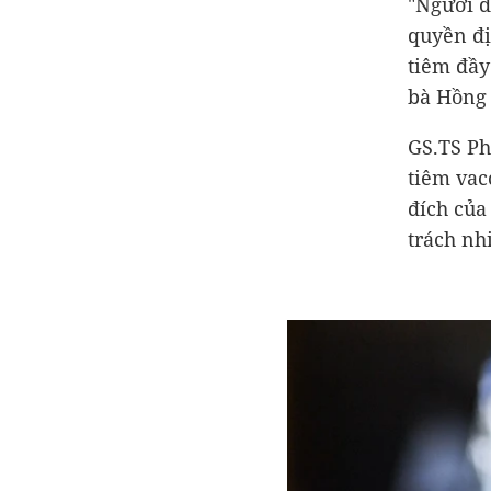
"Người d
quyền đị
tiêm đầy
bà Hồng
GS.TS Ph
tiêm vac
đích của
trách nh