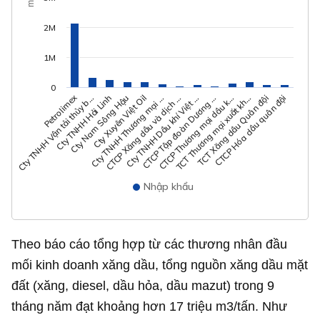
m3
2M
1M
0
Petrolimex
CTCP Xăng dầu và dịch …
CTCP Tập đoàn Dương …
TCT Thương mại xuất kh…
CTCP Hóa dầu quân đội
Cty TNHH Vận tải thủy b…
Cty Nam Sông Hậu
Cty TNHH Thương mại …
Cty TNHH Dầu khí Việt …
CTCP Thương mại dầu k…
TCT Xăng dầu Quân đội
Cty TNHH Hải Linh
Cty Xuyên Việt Oil
Nhập khẩu
Theo báo cáo tổng hợp từ các thương nhân đầu
mối kinh doanh xăng dầu, tổng nguồn xăng dầu mặt
đất (xăng, diesel, dầu hỏa, dầu mazut) trong 9
tháng năm đạt khoảng hơn 17 triệu m3/tấn. Như