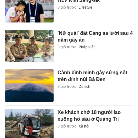
HLV Kim Sang-sik
3 giờ trước
Lifestyle
'Nữ quái' đất Cảng sa lưới sau 4
năm gây án
3 giờ trước
Pháp luật
Cảnh bình minh gây sửng sốt
trên đỉnh núi Bà Đen
3 giờ trước
Du lịch
Xe khách chở 18 người lao
xuống hố sâu ở Quảng Trị
3 giờ trước
Xã hội