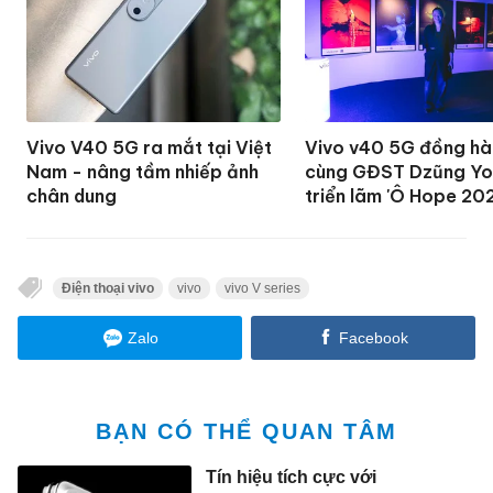
Vivo V40 5G ra mắt tại Việt
Vivo v40 5G đồng hà
Nam - nâng tầm nhiếp ảnh
cùng GĐST Dzũng Yo
chân dung
triển lãm 'Ô Hope 20
Điện thoại vivo
vivo
vivo V series
Zalo
Facebook
BẠN CÓ THỂ QUAN TÂM
Tín hiệu tích cực với