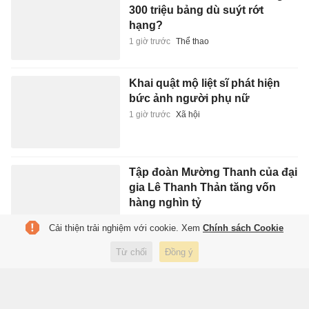
300 triệu bảng dù suýt rớt
hạng?
1 giờ trước
Thể thao
Khai quật mộ liệt sĩ phát hiện
bức ảnh người phụ nữ
1 giờ trước
Xã hội
Tập đoàn Mường Thanh của đại
gia Lê Thanh Thản tăng vốn
hàng nghìn tỷ
2 giờ trước
Kinh doanh
Cải thiện trải nghiệm với cookie. Xem
Chính sách Cookie
Từ chối
Đồng ý
Xe ba gác tông đuôi ôtô tải, một
người tử vong
2 giờ trước
Xã hội