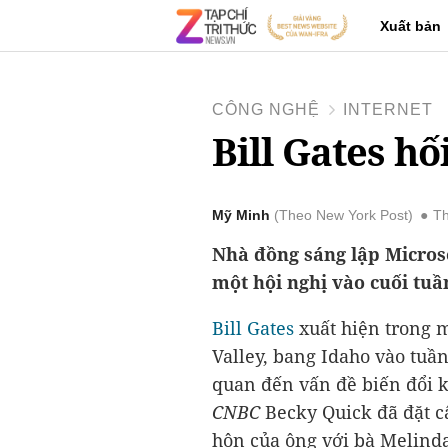
Xuất bản
CÔNG NGHỆ
INTERNET
Bill Gates hố
Mỹ Minh
Theo New York Post
Th
Nhà đồng sáng lập Microsof
một hội nghị vào cuối tuầ
Bill Gates
xuất hiện trong 
Valley, bang Idaho vào tuầ
quan đến vấn đề biến đổi k
CNBC
Becky Quick đã đặt câ
hôn của ông với bà Melinda