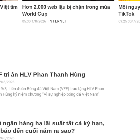
Việt tìm
Hơn 2.000 web lậu bị chặn trong mùa
Mối nguy 
World Cup
TikTok
05:30
1/8/2026
INTERNET
09:25
30/7/2
F tri ân HLV Phan Thanh Hùng
 9/8/2026
 9/8, Liên đoàn Bóng đá Việt Nam (VFF) trao tặng HLV Phan
h Hùng kỷ niệm chương “Vì sự nghiệp bóng đá Việt Nam”.
 ngân hàng hạ lãi suất tất cả kỳ hạn,
 báo đến cuối năm ra sao?
 9/8/2026