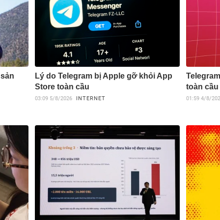
 sản
Lý do Telegram bị Apple gỡ khỏi App
Telegram
Store toàn cầu
toàn cầu
03:09
5/8/2026
INTERNET
01:59
4/8/20