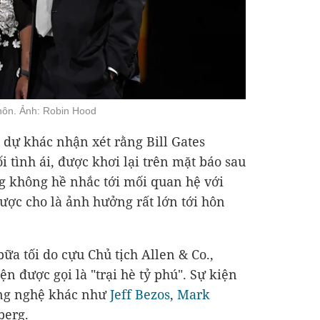
y hôn. Ảnh: Robin Hood
dự khác nhận xét rằng Bill Gates
i tình ái, được khơi lại trên mặt báo sau
g không hề nhắc tới mối quan hệ với
được cho là ảnh hưởng rất lớn tới hôn
ữa tối do cựu Chủ tịch Allen & Co.,
ện được gọi là "trại hè tỷ phú". Sự kiện
ông nghệ khác như
Jeff Bezos
,
Mark
berg.