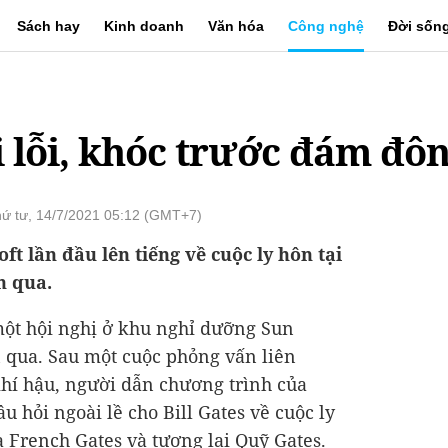
Sách hay
Kinh doanh
Văn hóa
Công nghệ
Đời sốn
i lỗi, khóc trước đám đô
ứ tư, 14/7/2021 05:12 (GMT+7)
t lần đầu lên tiếng về cuộc ly hôn tại
n qua.
một hội nghị ở khu nghỉ dưỡng Sun
n qua. Sau một cuộc phỏng vấn liên
hí hậu, người dẫn chương trình của
u hỏi ngoài lề cho Bill Gates về cuộc ly
 French Gates và tương lai Quỹ Gates.