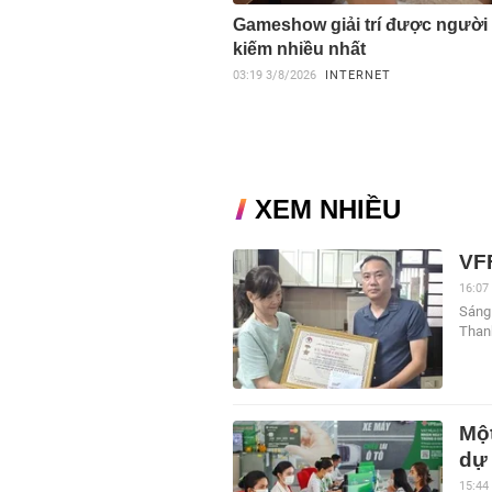
Gameshow giải trí được người 
kiếm nhiều nhất
03:19
3/8/2026
INTERNET
XEM NHIỀU
VF
16:07
Sáng
Than
Một
dự
15:44