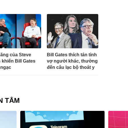
năng của Steve
Bill Gates thích tán tỉnh
 khiến Bill Gates
vợ người khác, thường
 ngạc
đến câu lạc bộ thoát y
N TÂM