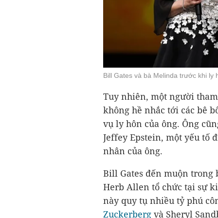
Bill Gates và bà Melinda trước khi l
Tuy nhiên, một người tham 
không hề nhắc tới các bê bố
vụ ly hôn của ông. Ông cũn
Jeffey Epstein, một yếu tố 
nhân của ông.
Bill Gates đến muộn trong b
Herb Allen tổ chức tại sự ki
này quy tụ nhiều tỷ phú c
Zuckerberg
và Sheryl Sand