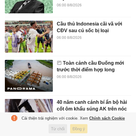
06:00 8/8/2026
Cầu thủ Indonesia cãi vã với
CĐV sau cú sốc bị loại
06:00 8/8/2026
Toàn cảnh cầu Đuống mới
trước thời điểm hợp long
06:00 8/8/2026
40 năm canh cánh bí ẩn bộ hài
cốt ôm khẩu súng AK trên nóc
nhà TP.HCM
Cải thiện trải nghiệm với cookie. Xem
Chính sách Cookie
06:00 8/8/2026
Từ chối
Đồng ý