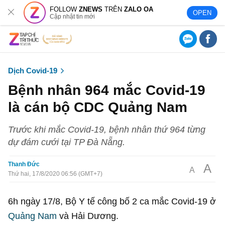
FOLLOW
ZNEWS
TRÊN
ZALO OA
OPEN
Cập nhật tin mới
Dịch Covid-19
Bệnh nhân 964 mắc Covid-19
là cán bộ CDC Quảng Nam
Trước khi mắc Covid-19, bệnh nhân thứ 964 từng
dự đám cưới tại TP Đà Nẵng.
Thanh Đức
A
A
Thứ hai, 17/8/2020 06:56 (GMT+7)
6h ngày 17/8, Bộ Y tế công bố 2 ca mắc Covid-19 ở
Quảng Nam
và Hải Dương.