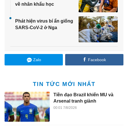
về nhân khẩu học
Phát hiện virus bí ẩn giống
SARS-CoV-2 ở Nga
Zalo
Facebook
TIN TỨC MỚI NHẤT
Tiền đạo Brazil khiến MU và
Arsenal tranh giành
00:01 7/8/2026