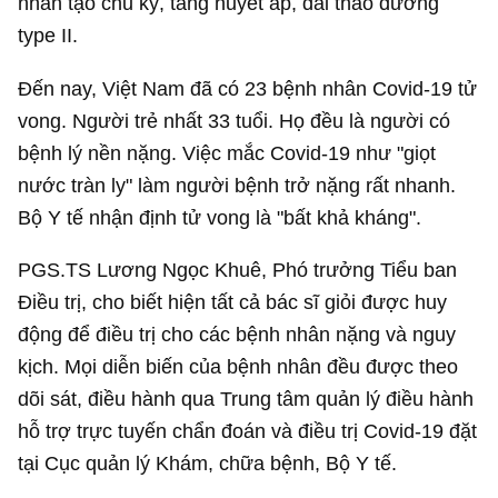
nhân tạo chu kỳ, tăng huyết áp, đái tháo đường
type II.
Đến nay, Việt Nam đã có 23 bệnh nhân Covid-19 tử
vong. Người trẻ nhất 33 tuổi. Họ đều là người có
bệnh lý nền nặng. Việc mắc Covid-19 như "giọt
nước tràn ly" làm người bệnh trở nặng rất nhanh.
Bộ Y tế nhận định tử vong là "bất khả kháng".
PGS.TS Lương Ngọc Khuê, Phó trưởng Tiểu ban
Điều trị, cho biết hiện tất cả bác sĩ giỏi được huy
động để điều trị cho các bệnh nhân nặng và nguy
kịch. Mọi diễn biến của bệnh nhân đều được theo
dõi sát, điều hành qua Trung tâm quản lý điều hành
hỗ trợ trực tuyến chẩn đoán và điều trị Covid-19 đặt
tại Cục quản lý Khám, chữa bệnh, Bộ Y tế.