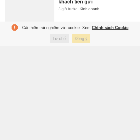
khách tiền gửi
3 giờ trước
Kinh doanh
Cải thiện trải nghiệm với cookie. Xem
Chính sách Cookie
Thành phố Trung Quốc biến mỏ
Từ chối
Đồng ý
than cũ thành 'điều hòa' cho cả
khu phố
3 giờ trước
Thế giới
Chàng trai Nga bất ngờ khi thấy
người Việt ăn trái cây chấm
muối
3 giờ trước
Ẩm thực
Nữ ca sĩ rời công ty JYP sau 11
năm
3 giờ trước
Giải trí