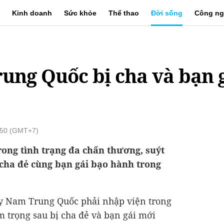
Kinh doanh
Sức khỏe
Thể thao
Đời sống
Công ng
Trung Quốc bị cha và bạn 
:50 (GMT+7)
ong tình trạng đa chấn thương, suýt
ị cha đẻ cùng bạn gái bạo hành trong
ây Nam Trung Quốc phải nhập viện trong
m trọng sau bị cha đẻ và bạn gái mới