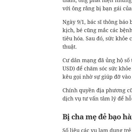
thăm, ông phát hiện những 
với ông rằng bị bạn gái của
Ngày 9/1, bác sĩ thông báo b
kịch, bé cũng mắc các bện
tiêu hóa. Sau đó, sức khỏe 
thuật.
Cư dân mạng đã ủng hộ số t
USD
) để chăm sóc sức khỏe
kêu gọi nhờ sự giúp đỡ vào 
Chính quyền địa phương cũ
dịch vụ tư vấn tâm lý để hỗ 
Bị cha mẹ đẻ bạo h
Số liệu các vụ lạm dụng trẻ