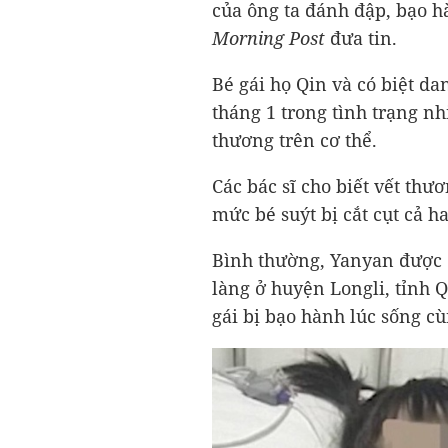
của ông ta đánh đập, bạo h
Morning Post
đưa tin.
Bé gái họ Qin và có biệt d
tháng 1 trong tình trạng n
thương trên cơ thể.
Các bác sĩ cho biết vết th
mức bé suýt bị cắt cụt cả ha
Bình thường, Yanyan được ô
làng ở huyện Longli, tỉnh 
gái bị bạo hành lúc sống cù