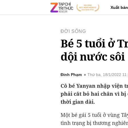
Xuất bản
ĐỜI SỐNG
Bé 5 tuổi ở 
dội nước sôi
Đinh Phạm
Thứ ba, 18/1/2022 11
Cô bé Yanyan nhập viện tr
phải cắt bỏ hai chân vì b
thời gian dài.
Một bé gái 5 tuổi ở vùng T
tình trạng bị thương nghiê