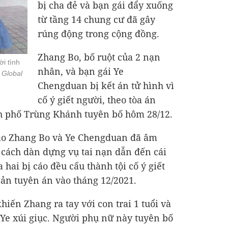
bị cha đẻ và bạn gái đẩy xuống
từ tầng 14 chung cư đã gây
rúng động trong cộng đồng.
Zhang Bo, bố ruột của 2 nạn
ời tình
nhân, và bạn gái Ye
:
Global
Chengduan bị kết án tử hình vì
cố ý giết người, theo tòa án
h phố Trùng Khánh tuyên bố hôm 28/12.
 cáo Zhang Bo và Ye Chengduan đã âm
 cách dàn dựng vụ tai nạn dẫn đến cái
 hai bị cáo đều cấu thành tội cố ý giết
bản tuyên án vào tháng 12/2021.
hiến Zhang ra tay với con trai 1 tuổi và
i Ye xúi giục. Người phụ nữ này tuyên bố