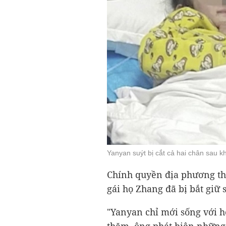
Yanyan suýt bị cắt cả hai chân sau k
Chính quyền địa phương th
gái họ Zhang đã bị bắt giữ 
"Yanyan chỉ mới sống với h