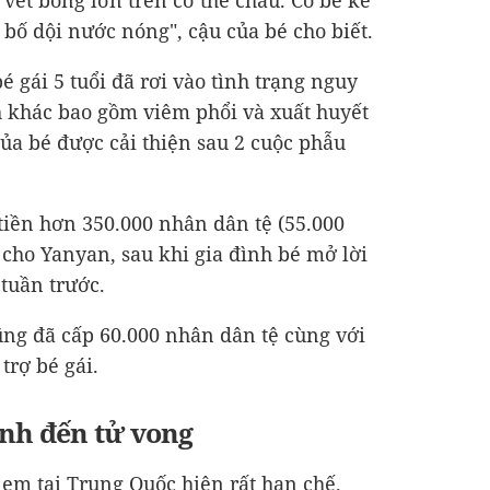
vết bỏng lớn trên cơ thể cháu. Cô bé kể
 bố dội nước nóng", cậu của bé cho biết.
é gái 5 tuổi đã rơi vào tình trạng nguy
h khác bao gồm viêm phổi và xuất huyết
của bé được cải thiện sau 2 cuộc phẫu
iền hơn 350.000 nhân dân tệ (
55.000
 cho Yanyan, sau khi gia đình bé mở lời
tuần trước.
ng đã cấp 60.000 nhân dân tệ cùng với
trợ bé gái.
ành đến tử vong
 em tại Trung Quốc hiện rất hạn chế.