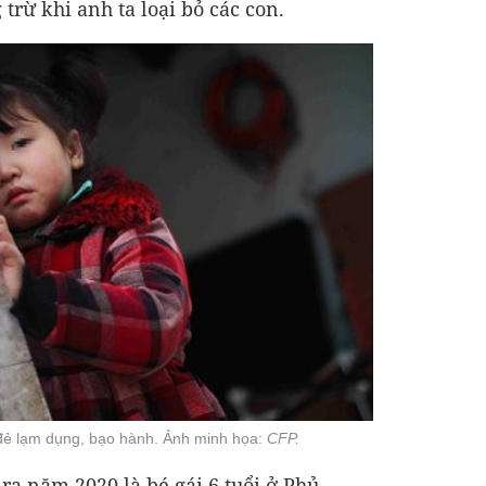
trừ khi anh ta loại bỏ các con.
đẻ lạm dụng, bạo hành. Ảnh minh họa:
CFP.
ra năm 2020 là bé gái 6 tuổi ở Phủ