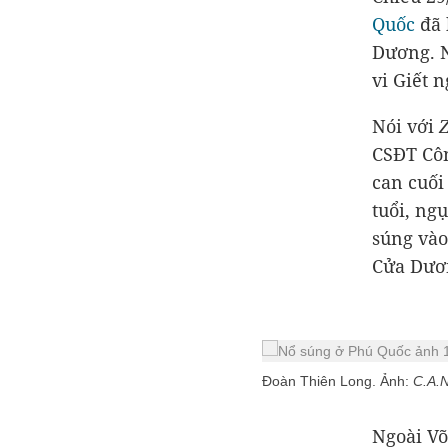
Quốc
đã 
Dương. N
vi Giết n
Nói với
CSĐT Côn
can cuối
tuổi, ng
súng vào
Cửa Dươ
Đoàn Thiên Long. Ảnh:
C.A.N
Ngoài Võ