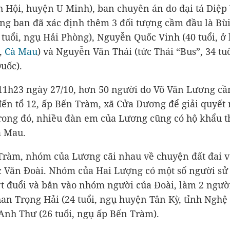
 Hội, huyện U Minh), ban chuyên án do đại tá Diệp
ng ban đã xác định thêm 3 đối tượng cầm đầu là Bù
 tuổi, ngụ Hải Phòng), Nguyễn Quốc Vinh (40 tuổi, ở
,
Cà Mau
) và Nguyễn Văn Thái (tức Thái “Bus”, 34 tu
uốc).
1h23 ngày 27/10, hơn 50 người do Võ Văn Lương c
 đến tổ 12, ấp Bến Tràm, xã Cửa Dương để giải quyết
rong đó, nhiều đàn em của Lương cũng có hộ khẩu 
à Mau.
Tràm, nhóm của Lương cãi nhau về chuyện đất đai 
 Văn Đoài. Nhóm của Hai Lượng có một số người sử
t đuổi và bắn vào nhóm người của Đoài, làm 2 người
han Trọng Hải (24 tuổi, ngụ huyện Tân Kỳ, tỉnh Nghệ
nh Thư (26 tuổi, ngụ ấp Bến Tràm).