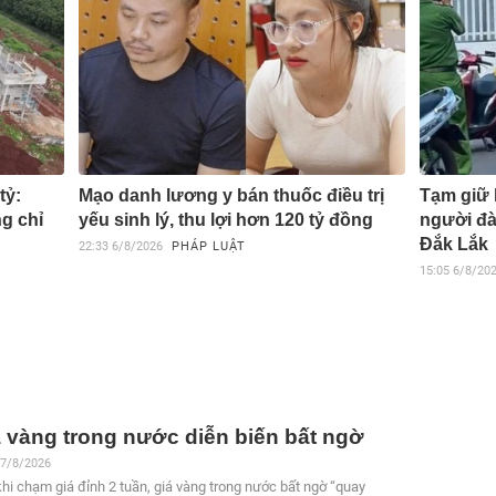
tỷ:
Mạo danh lương y bán thuốc điều trị
Tạm giữ 
g chỉ
yếu sinh lý, thu lợi hơn 120 tỷ đồng
người đà
Đắk Lắk
22:33
6/8/2026
PHÁP LUẬT
15:05
6/8/20
 vàng trong nước diễn biến bất ngờ
7/8/2026
hi chạm giá đỉnh 2 tuần, giá vàng trong nước bất ngờ “quay