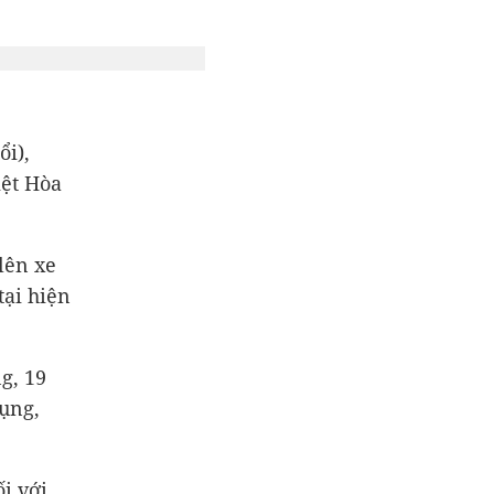
ổi),
iệt Hòa
lên xe
tại hiện
g, 19
ụng,
i với