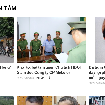
N TÂM
 Hồng'
Khởi tố, bắt tạm giam Chủ tịch HĐQT,
Bà trùm
Giám đốc Công ty CP Mekolor
dây tội p
mỗi ngà
05:25
6/8/2026
PHÁP LUẬT
08:22
6/8/20