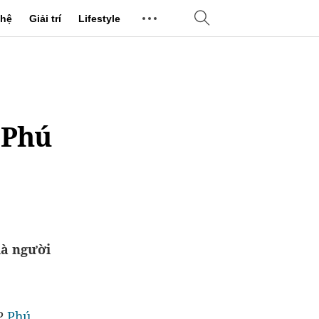
hệ
Giải trí
Lifestyle
 Phú
là người
P
Phú