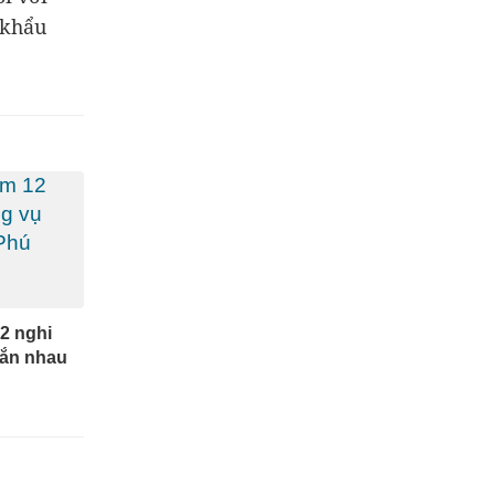
 khẩu
2 nghi
bắn nhau