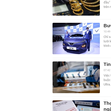
đầu” 
trên 
Bướ
10:49
Chỉ s
lưới 
trình
Ti
07:42
Việc 
buộc
Ultra.
Thợ
ng