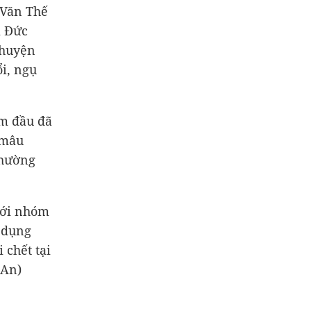
 Văn Thế
i Đức
 huyện
ổi, ngụ
ầm đầu đã
 mâu
thường
với nhóm
 dụng
 chết tại
 An)