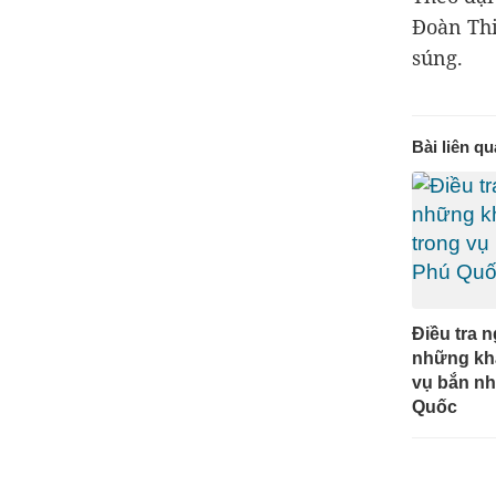
Đoàn Thi
súng.
Bài liên q
Điều tra 
những kh
vụ bắn n
Quốc