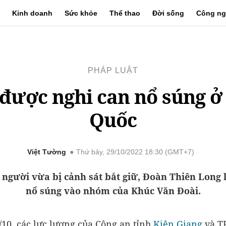
Kinh doanh
Sức khỏe
Thể thao
Đời sống
Công ng
PHÁP LUẬT
 được nghi can nổ súng ở
Quốc
Việt Tường
Thứ bảy, 29/10/2022 18:30 (GMT+7)
 người vừa bị cảnh sát bắt giữ, Đoàn Thiên Long 
nổ súng vào nhóm của Khúc Văn Đoài.
/10, các lực lượng của Công an tỉnh
Kiên Giang
và T