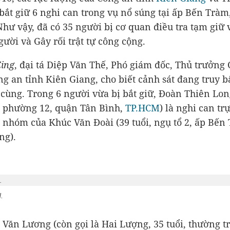
bắt giữ 6 nghi can trong vụ nổ súng tại ấp Bến Tràm
hư vậy, đã có 35 người bị cơ quan điều tra tạm giữ
gười và Gây rối trật tự công cộng.
Zing
, đại tá Diệp Văn Thế, Phó giám đốc, Thủ trưởng
g an tỉnh Kiên Giang, cho biết cảnh sát đang truy b
 cùng. Trong 6 người vừa bị bắt giữ, Đoàn Thiên Lon
ụ phường 12, quận Tân Bình,
TP.HCM
) là nghi can tr
 nhóm của Khúc Văn Đoài (39 tuổi, ngụ tổ 2, ấp Bến
ng).
.
 Văn Lương (còn gọi là Hai Lượng, 35 tuổi, thường tr