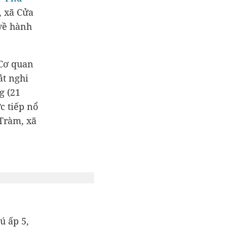
, xã Cửa
 về hành
 Cơ quan
ắt nghi
g (21
ực tiếp nổ
 Tràm, xã
ú ấp 5,