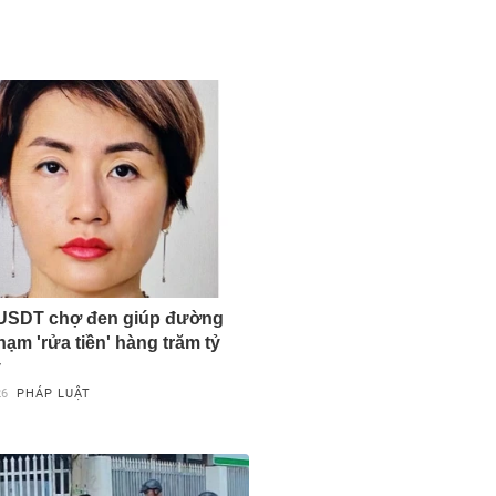
 USDT chợ đen giúp đường
hạm 'rửa tiền' hàng trăm tỷ
y
26
PHÁP LUẬT