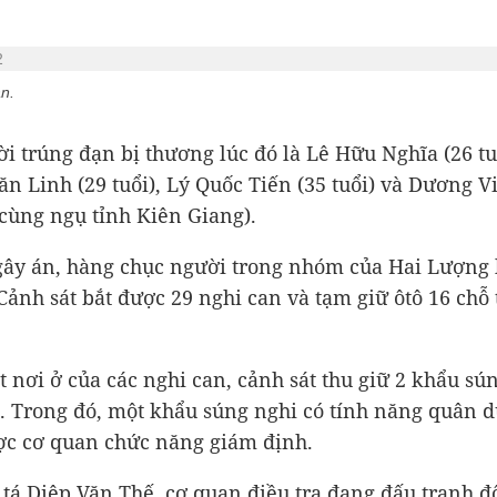
n.
i trúng đạn bị thương lúc đó là Lê Hữu Nghĩa (26 tu
n Linh (29 tuổi), Lý Quốc Tiến (35 tuổi) và Dương V
, cùng ngụ tỉnh Kiên Giang).
gây án, hàng chục người trong nhóm của Hai Lượng 
 Cảnh sát bắt được 29 nghi can và tạm giữ ôtô 16 chỗ 
 nơi ở của các nghi can, cảnh sát thu giữ 2 khẩu sún
. Trong đó, một khẩu súng nghi có tính năng quân d
c cơ quan chức năng giám định.
 tá Diệp Văn Thế, cơ quan điều tra đang đấu tranh đố