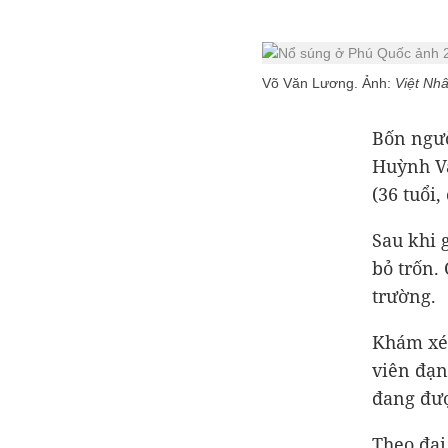
Võ Văn Lương. Ảnh:
Việt Nhâ
Bốn ngườ
Huỳnh Vă
(36 tuổi
Sau khi 
bỏ trốn.
trường.
Khám xét
viên đạn
đang đượ
Theo đại