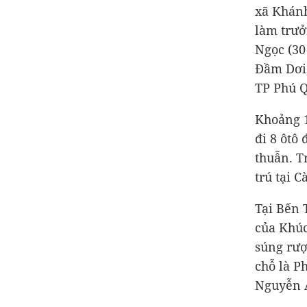
xã Khánh
làm trưở
Ngọc (30
Đầm Dơi
TP Phú Q
Khoảng 1
đi 8 ôtô
thuẫn. T
trú tại C
Tại Bến 
của Khúc
súng rượ
chỗ là P
Nguyễn A