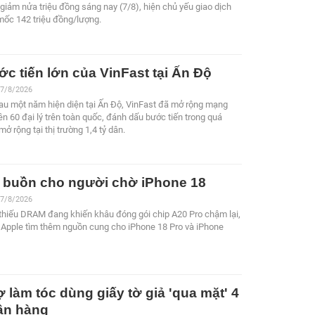
giảm nửa triệu đồng sáng nay (7/8), hiện chủ yếu giao dịch
mốc 142 triệu đồng/lượng.
c tiến lớn của VinFast tại Ấn Độ
7/8/2026
au một năm hiện diện tại Ấn Độ, VinFast đã mở rộng mạng
lên 60 đại lý trên toàn quốc, đánh dấu bước tiến trong quá
 mở rộng tại thị trường 1,4 tỷ dân.
n buồn cho người chờ iPhone 18
7/8/2026
thiếu DRAM đang khiến khâu đóng gói chip A20 Pro chậm lại,
 Apple tìm thêm nguồn cung cho iPhone 18 Pro và iPhone
 làm tóc dùng giấy tờ giả 'qua mặt' 4
ân hàng