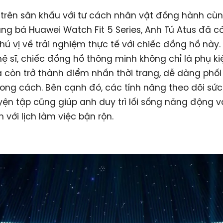
 trên sân khấu với tư cách nhân vật đồng hành cù
ng bá Huawei Watch Fit 5 Series, Anh Tú Atus đã c
thú vị về trải nghiệm thực tế với chiếc đồng hồ này.
 sĩ, chiếc đồng hồ thông minh không chỉ là phụ k
còn trở thành điểm nhấn thời trang, dễ dàng phối
ong cách. Bên cạnh đó, các tính năng theo dõi sức
uyện tập cũng giúp anh duy trì lối sống năng động 
 với lịch làm việc bận rộn.