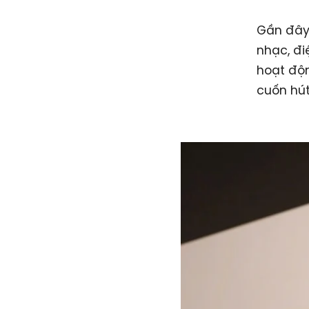
Gần đây,
nhạc, đi
hoạt độn
cuốn hút