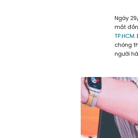
Ngày 29/
mắt đồn
TP.HCM
.
chóng th
người hâ