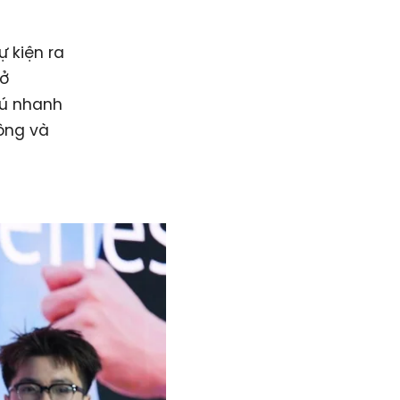
ự kiện ra
 ở
 Tú nhanh
ông và