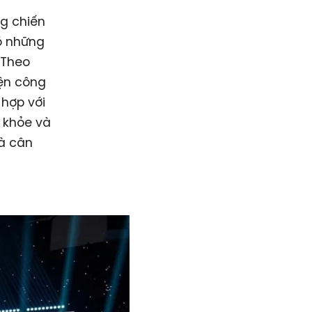
ng chiến
ó những
 Theo
iện công
 hợp với
 khỏe và
và cân