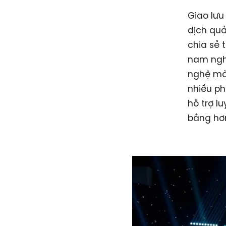
Giao lưu
dịch quả
chia sẻ 
nam nghệ
nghệ mà 
nhiều ph
hỗ trợ l
bằng hơn