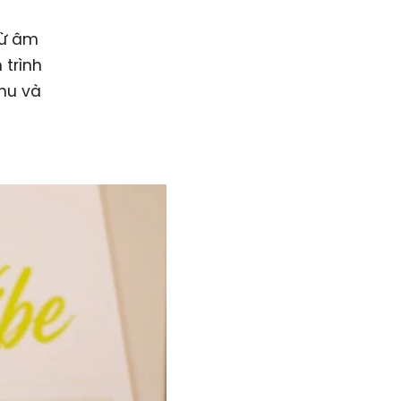
từ âm
 trình
chu và