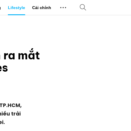
g
Lifestyle
Cải chính
n ra mắt
es
 TP.HCM,
iều trải
i.