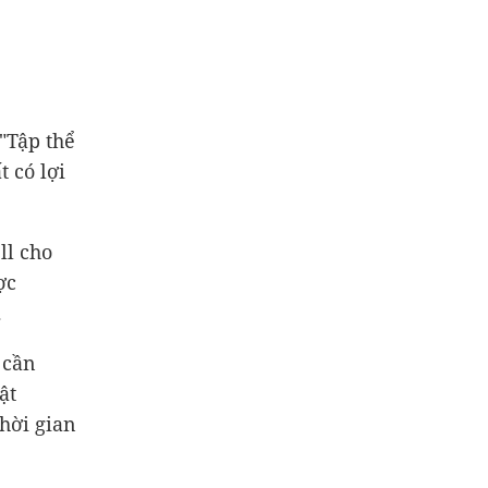
"Tập thể
 có lợi
ll cho
ợc
.
 cần
ật
thời gian