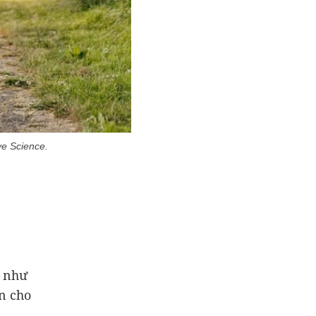
ve Science.
p như
n cho