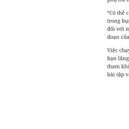
“Có thể 
trong bụ
đối với 
đoạn của
Việc chạ
bạn lắng
tham khả
bài tập 