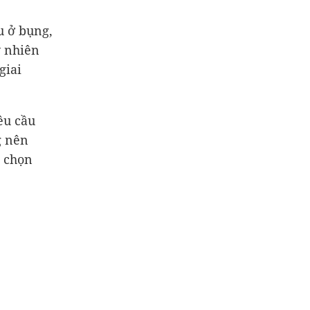
u ở bụng,
y nhiên
giai
êu cầu
g nên
a chọn