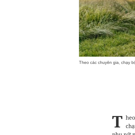
Theo các chuyên gia, chạy bộ
T
heo
chạ
phụ nữ m