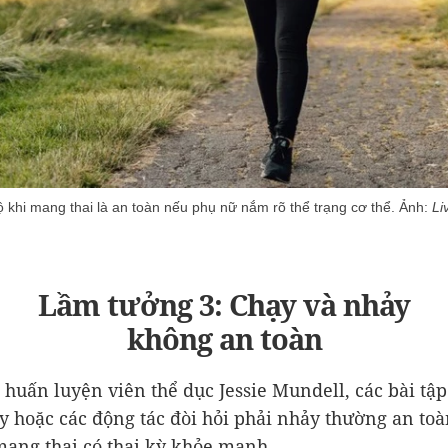
 khi mang thai là an toàn nếu phụ nữ nắm rõ thể trạng cơ thể. Ảnh:
Li
Lầm tưởng 3: Chạy và nhảy
không an toàn
 huấn luyện viên thể dục Jessie Mundell, các bài tậ
y hoặc các động tác đòi hỏi phải nhảy thường an toà
ang thai có thai kỳ khỏe mạnh.