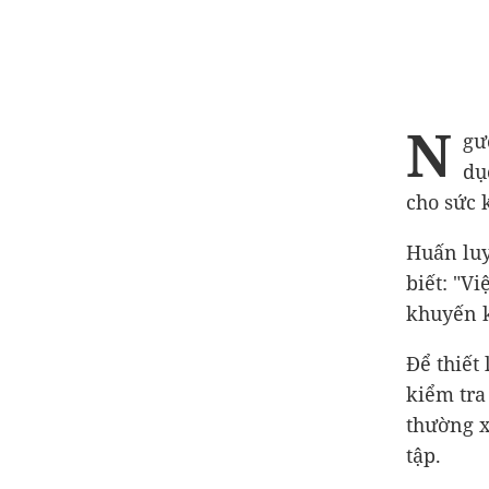
N
gư
dụ
cho sức 
Huấn luy
biết: "Vi
khuyến k
Để thiết
kiểm tra
thường x
tập.