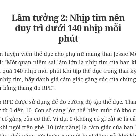
Lầm tưởng 2: Nhịp tim nên
duy trì dưới 140 nhịp mỗi
phút
n luyện viên thể dục cho phụ nữ mang thai Jessie M
i: "Một quan niệm sai lầm lớn là nhịp tim của bạn 
 quá 140 nhịp mỗi phút khi tập thể dục trong thai kỳ
 nhịp tim, hãy đánh giá cảm giác gắng sức của chúng
n bằng thang đo RPE".
 RPE được sử dụng để đo cường độ tập thể dục. Th
 từ 0 đến 10. Con số càng lớn thể hiện mức độ khó c
 cố gắng của cơ thể. Ví dụ: 0 (không có gì cả) sẽ là c
khi ngồi trên ghế, 10 (rất nặng) là cảm giác của bạn 
 tập phải gắng sức hoặc sau một hoạt động rất khó k