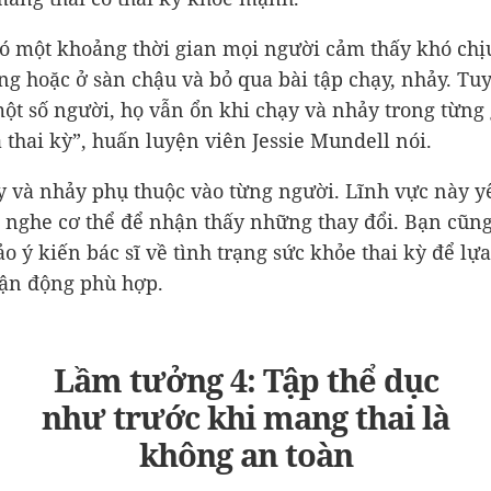
có một khoảng thời gian mọi người cảm thấy khó chị
ng hoặc ở sàn chậu và bỏ qua bài tập chạy, nhảy. Tu
một số người, họ vẫn ổn khi chạy và nhảy trong từng 
 thai kỳ”, huấn luyện viên Jessie Mundell nói.
y và nhảy phụ thuộc vào từng người. Lĩnh vực này y
 nghe cơ thể để nhận thấy những thay đổi. Bạn cũn
o ý kiến bác sĩ về tình trạng sức khỏe thai kỳ để lự
vận động phù hợp.
Lầm tưởng 4: Tập thể dục
như trước khi mang thai là
không an toàn