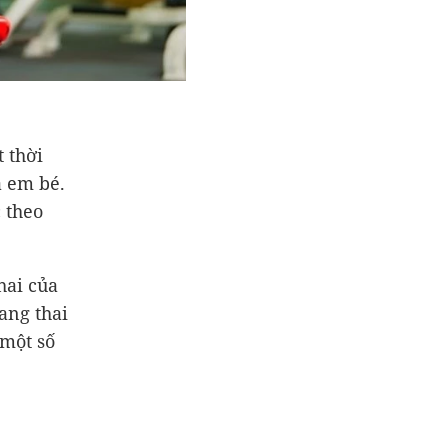
 thời
à em bé.
 theo
hai của
ang thai
 một số