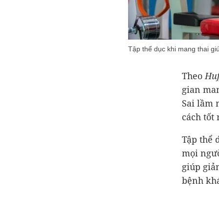
Tập thể dục khi mang thai g
Theo
Huf
gian man
Sai lầm 
cách tốt 
Tập thể 
mọi ngườ
giúp giảm
bệnh khá