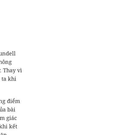
undell
không
. Thay vì
 ta khi
ang điểm
ủa bài
ảm giác
khi kết
hăn.