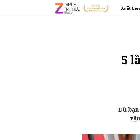
Xuất bản
5 l
Dù bạn 
vận