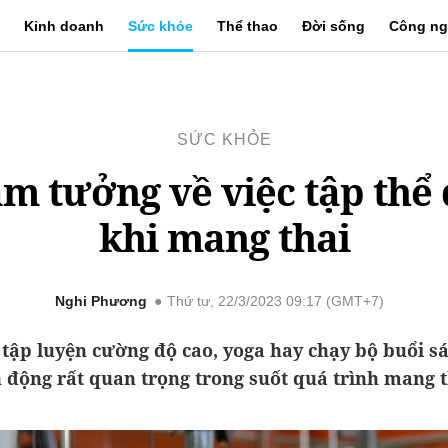
Kinh doanh
Sức khỏe
Thể thao
Đời sống
Công ng
SỨC KHỎE
ầm tưởng về việc tập thể
khi mang thai
Nghi Phương
Thứ tư, 22/3/2023 09:17 (GMT+7)
tập luyện cường độ cao, yoga hay chạy bộ buổi sá
 động rất quan trọng trong suốt quá trình mang t