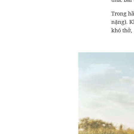
Trong hầ
nặng). K
khó thở,