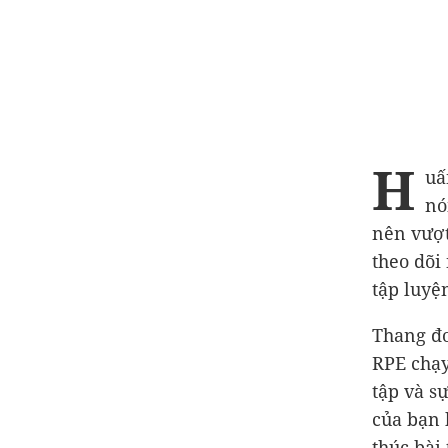
H
uấ
nó
nên vượt
theo dõi
tập luyệ
Thang đo
RPE chạy
tập và sự
của bạn 
thúc bài