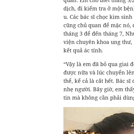
quan. Em cho biết tháng 3/2
dịch, đi kiểm tra ở một bện
u. Các bác sĩ chọc kim sinh 
cũng chủ quan để mặc nó, đ
tháng 3 để đến tháng 7, N
viện chuyên khoa ung thư, 
kết quả ác tính.
“Vậy là em đã bỏ qua giai 
được nữa và lúc chuyển lên 
thể, kể cả là cắt hết. Bác 
nhẹ người. Bây giờ, em thấ
tin mà không cần phải dùng