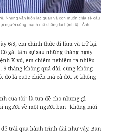
trẻ, Nhung vẫn luôn lạc quan và còn muốn chia sẻ câu
ọi người cùng mạnh mẽ chống lại bệnh tật. Ảnh
:
y 6/5, em chính thức đi làm và trở lại
 Cô gái tâm sự sau những tháng ngày
bệnh K vú, em chiêm nghiệm ra nhiều
c. 9 tháng không quá dài, cũng không
ô, đó là cuộc chiến mà cả đời sẽ không
nh của tôi” là tựa đề cho những gì
i người về một người bạn “không mời
ẻ để trải qua hành trình dài như vậy. Bạn