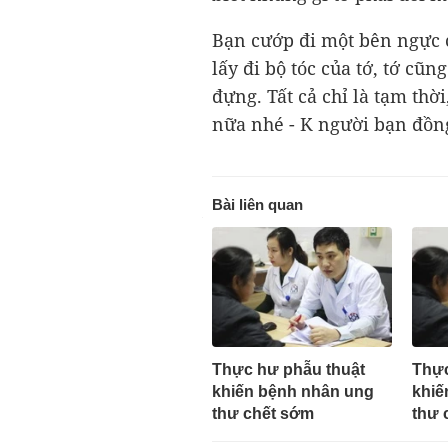
Bạn cướp đi một bên ngực củ
lấy đi bộ tóc của tớ, tớ cũ
đựng. Tất cả chỉ là tạm thờ
nữa nhé - K người bạn đồng
Bài liên quan
Thực hư phẫu thuật
Thực
khiến bệnh nhân ung
khiế
thư chết sớm
thư 