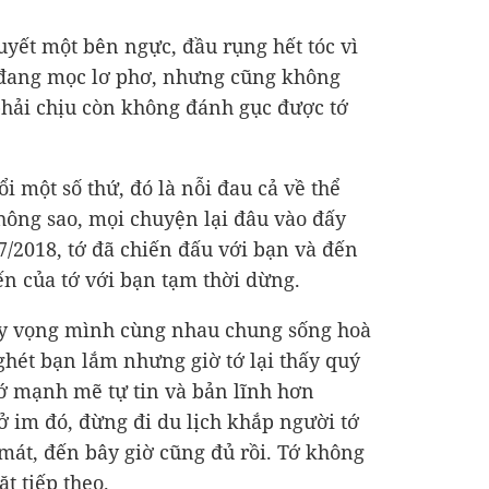
uyết một bên ngực, đầu rụng hết tóc vì
c đang mọc lơ phơ, nhưng cũng không
phải chịu còn không đánh gục được tớ
ổi một số thứ, đó là nỗi đau cả về thể
hông sao, mọi chuyện lại đâu vào đấy
7/2018, tớ đã chiến đấu với bạn và đến
ến của tớ với bạn tạm thời dừng.
 hy vọng mình cùng nhau chung sống hoà
ghét bạn lắm nhưng giờ tớ lại thấy quý
tớ mạnh mẽ tự tin và bản lĩnh hơn
ở im đó, đừng đi du lịch khắp người tớ
 mát, đến bây giờ cũng đủ rồi. Tớ không
t tiếp theo.