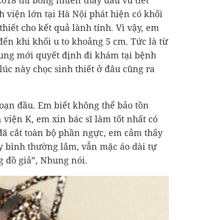
018 thì bỗng nhiên thấy đầu vú tiết
h viện lớn tại Hà Nội phát hiện có khối
thiết cho kết quả lành tính. Vì vậy, em
ến khi khối u to khoảng 5 cm. Tức là từ
hung mới quyết định đi khám tại bệnh
lúc này chọc sinh thiết ở đâu cũng ra
đoạn đầu. Em biết không thể bảo tồn
viện K, em xin bác sĩ làm tốt nhất có
sĩ đã cắt toàn bộ phần ngực, em cảm thấy
y bình thường lắm, vẫn mặc áo dài tự
 đồ giả”, Nhung nói.