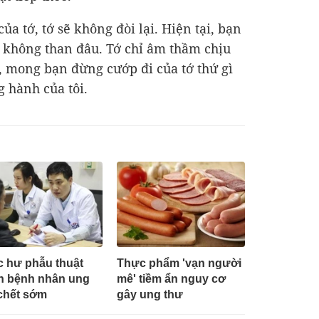
a tớ, tớ sẽ không đòi lại. Hiện tại, bạn
ng không than đâu. Tớ chỉ âm thầm chịu
i, mong bạn đừng cướp đi của tớ thứ gì
 hành của tôi.
 hư phẫu thuật
Thực phẩm 'vạn người
n bệnh nhân ung
mê' tiềm ẩn nguy cơ
chết sớm
gây ung thư