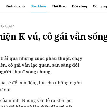
Kinh doanh
Sức khỏe
Thể thao
Đời sống
Công ng
G GẶP
hiện K vú, cô gái vẫn sốn
trải qua những cuộc phẫu thuật, chạy
ên, cô gái vẫn lạc quan, sẵn sàng đối
người “bạn" sống chung.
ia sẻ để làm động lực cho những người
ư em.
 của mình, Nhung vẫn tỏ ra khá lạc