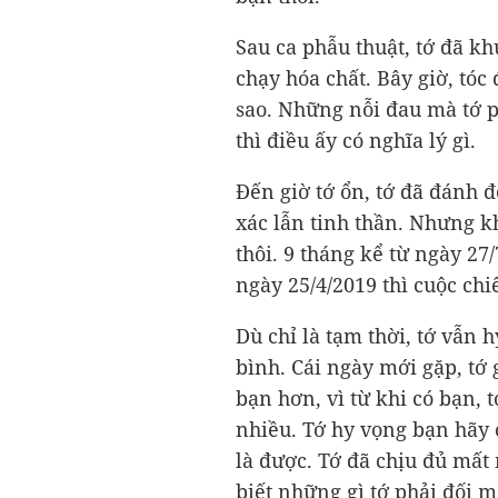
Sau ca phẫu thuật, tớ đã kh
chạy hóa chất. Bây giờ, tó
sao. Những nỗi đau mà tớ 
thì điều ấy có nghĩa lý gì.
Đến giờ tớ ổn, tớ đã đánh đ
xác lẫn tinh thần. Nhưng k
thôi.
9 tháng kể từ ngày 27/
ngày 25/4/2019 thì cuộc chi
Dù chỉ là tạm thời, tớ vẫn
bình. Cái ngày mới gặp, tớ 
bạn hơn, vì từ khi có bạn, 
nhiều. Tớ hy vọng bạn hãy 
là được. Tớ đã chịu đủ mất
biết những gì tớ phải đối mặ