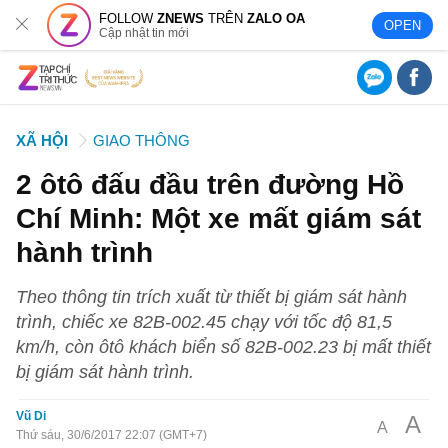
FOLLOW
ZNEWS
TRÊN
ZALO OA
OPEN
Cập nhật tin mới
XÃ HỘI
GIAO THÔNG
2 ôtô đấu đầu trên đường Hồ
Chí Minh: Một xe mất giám sát
hành trình
Theo thông tin trích xuất từ thiết bị giám sát hành
trình, chiếc xe 82B-002.45 chạy với tốc độ 81,5
km/h, còn ôtô khách biển số 82B-002.23 bị mất thiết
bị giám sát hành trình.
Vũ Di
A
A
Thứ sáu, 30/6/2017 22:07 (GMT+7)