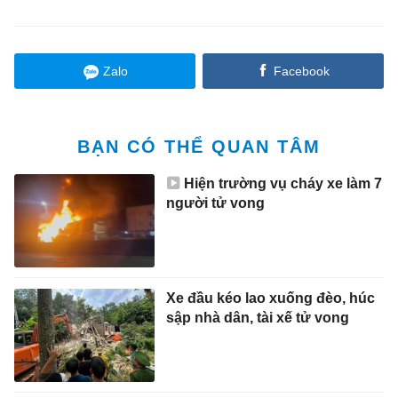
Zalo
Facebook
BẠN CÓ THỂ QUAN TÂM
Hiện trường vụ cháy xe làm 7
người tử vong
Xe đầu kéo lao xuống đèo, húc
sập nhà dân, tài xế tử vong