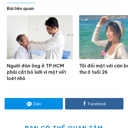
Bài liên quan
Người đàn ông ở TP.HCM
Tôi đối mặt với căn 
phải cắt bỏ lưỡi vì một vết
thư ở tuổi 26
loét nhỏ
Zalo
Facebook
BẠN CÓ THỂ QUAN TÂM