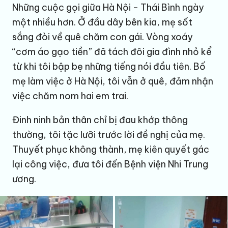
Những cuộc gọi giữa Hà Nội - Thái Bình ngày
một nhiều hơn. Ở đầu dây bên kia, mẹ sốt
sắng đòi về quê chăm con gái. Vòng xoáy
“cơm áo gạo tiền” đã tách đôi gia đình nhỏ kể
từ khi tôi bập bẹ những tiếng nói đầu tiên. Bố
mẹ làm việc ở Hà Nội, tôi vẫn ở quê, đảm nhận
việc chăm nom hai em trai.
Đinh ninh bản thân chỉ bị đau khớp thông
thường, tôi tặc lưỡi trước lời đề nghị của mẹ.
Thuyết phục không thành, mẹ kiên quyết gác
lại công việc, đưa tôi đến Bệnh viện Nhi Trung
ương.