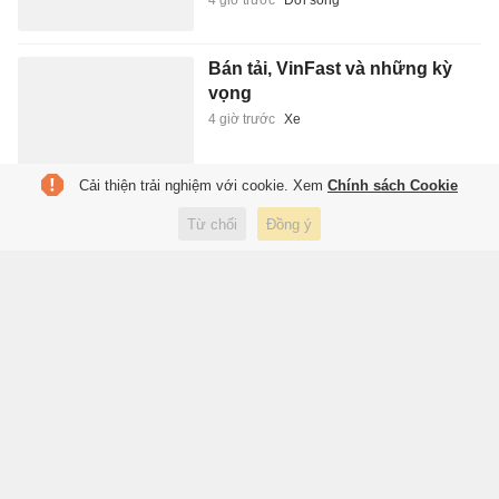
4 giờ trước
Đời sống
Bán tải, VinFast và những kỳ
vọng
4 giờ trước
Xe
Cải thiện trải nghiệm với cookie. Xem
Chính sách Cookie
Xúp hay súp, xốt hay sốt, si rô
Từ chối
Đồng ý
hay xi rô?
4 giờ trước
Xuất bản
Diễn biến mới ở khu đô thị
925.000 tỷ của Tập đoàn
Vingroup
4 giờ trước
Kinh doanh
Mỹ công bố 41 hồ sơ UFO,