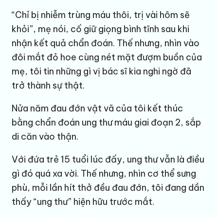
“Chỉ bị nhiễm trùng máu thôi, trị vài hôm sẽ
khỏi”, mẹ nói, cố giữ giọng bình tĩnh sau khi
nhận kết quả chẩn đoán. Thế nhưng, nhìn vào
đôi mắt đỏ hoe cùng nét mặt đượm buồn của
mẹ, tôi tin những gì vị bác sĩ kia nghi ngờ đã
trở thành sự thật.
Nửa năm đau đớn vật vã của tôi kết thúc
bằng chẩn đoán ung thư máu giai đoạn 2, sắp
di căn vào thận.
Với đứa trẻ 15 tuổi lúc đấy, ung thư vẫn là điều
gì đó quá xa vời. Thế nhưng, nhìn cơ thể sưng
phù, mỗi lần hít thở đều đau đớn, tôi đang dần
thấy “ung thư” hiện hữu trước mắt.