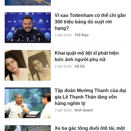
Vì sao Tottenham có thể chi gần
300 triệu bảng dù suýt rớt
hạng?
2 giờ trước
Thể thao
Khai quật mộ liệt sĩ phát hiện
bức ảnh người phụ nữ
2 giờ trước
Xã hội
Tập đoàn Mường Thanh của đại
gia Lê Thanh Thản tăng vốn
hàng nghìn tỷ
3 giờ trước
Kinh doanh
Xe ba gác tông đuôi ôtô tải, một