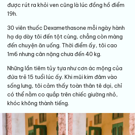
được rút ra khỏi ven cũng là lúc đồng hồ điểm
19h.
30 viên thuốc Dexamethasone mỗi ngày hành
hạ dạ dày tôi đến tột cùng, chẳng còn màng
đến chuyện ăn uống. Thời điểm ấy, tôi cao
1m6 nhưng cân nặng chưa đến 40 kg.
Những lần tiêm tủy tựa như cơn ác mộng của
đứa trẻ 15 tuổi lúc ấy. Khi mũi kim đâm vào
sống lưng, tôi cảm thấy toàn thân tê dại, chỉ
có thể nằm co quắp trên chiếc giường nhỏ,
khóc không thành tiếng.