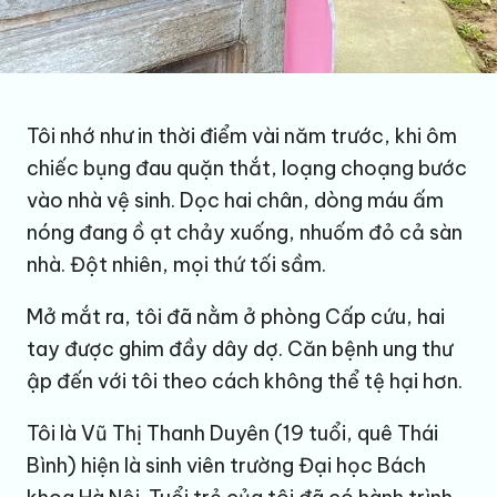
Tôi nhớ như in thời điểm vài năm trước, khi ôm
chiếc bụng đau quặn thắt, loạng choạng bước
vào nhà vệ sinh. Dọc hai chân, dòng máu ấm
nóng đang ồ ạt chảy xuống, nhuốm đỏ cả sàn
nhà. Đột nhiên, mọi thứ tối sầm.
Mở mắt ra, tôi đã nằm ở phòng Cấp cứu, hai
tay được ghim đầy dây dợ. Căn bệnh
ung thư
ập đến với tôi theo cách không thể tệ hại hơn.
Tôi là Vũ Thị Thanh Duyên (19 tuổi, quê Thái
Bình) hiện là sinh viên trường Đại học Bách