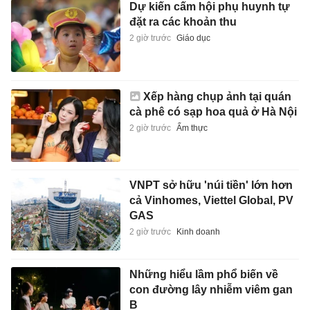
Dự kiến cấm hội phụ huynh tự
đặt ra các khoản thu
2 giờ trước
Giáo dục
Xếp hàng chụp ảnh tại quán
cà phê có sạp hoa quả ở Hà Nội
2 giờ trước
Ẩm thực
VNPT sở hữu 'núi tiền' lớn hơn
cả Vinhomes, Viettel Global, PV
GAS
2 giờ trước
Kinh doanh
Những hiểu lầm phổ biến về
con đường lây nhiễm viêm gan
B