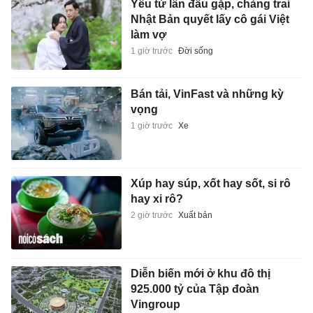
Yêu từ lần đầu gặp, chàng trai
Nhật Bản quyết lấy cô gái Việt
làm vợ
1 giờ trước
Đời sống
Bán tải, VinFast và những kỳ
vọng
1 giờ trước
Xe
Xúp hay súp, xốt hay sốt, si rô
hay xi rô?
2 giờ trước
Xuất bản
Diễn biến mới ở khu đô thị
925.000 tỷ của Tập đoàn
Vingroup