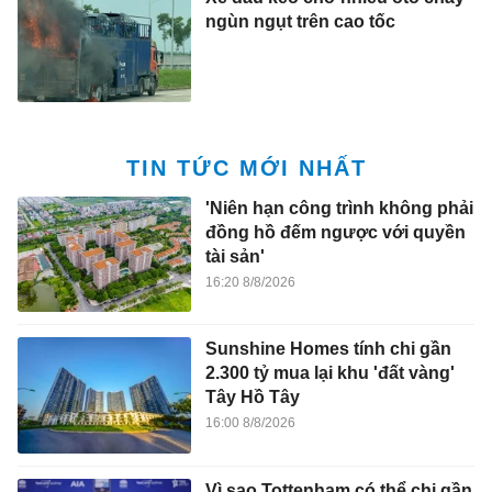
ngùn ngụt trên cao tốc
TIN TỨC MỚI NHẤT
'Niên hạn công trình không phải
đồng hồ đếm ngược với quyền
tài sản'
16:20 8/8/2026
Sunshine Homes tính chi gần
2.300 tỷ mua lại khu 'đất vàng'
Tây Hồ Tây
16:00 8/8/2026
Vì sao Tottenham có thể chi gần