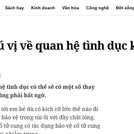
Sách hay
Kinh doanh
Văn hóa
Công nghệ
Đời sốn
hú vị về quan hệ tình dục
)
ệ tình dục có thể sẽ có một số thay
ũng phải bất ngờ.
tới em bé dù có kích cỡ lớn thế nào đi
ảo vệ trong túi ối với đầy chất lỏng.
ổ tử cung có tác dụng bảo vệ cổ tử cung