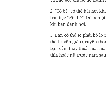
và bao bọc em bé để tránh 
2. "Cô bé" có thể hắt hơi 
bao bọc "cậu bé". Đó là mộ
khi bạn đánh hơi.
3. Bạn có thể sẽ phải bỏ lỡ
thế truyền giáo (truyền thố
bạn cảm thấy thoải mái mà 
thìa hoặc nữ trước nam sau