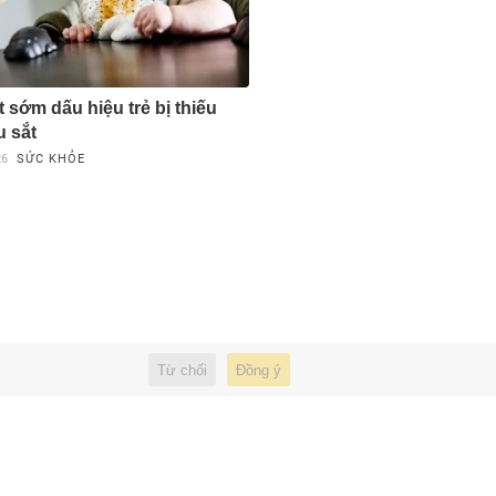
 sớm dấu hiệu trẻ bị thiếu
u sắt
26
SỨC KHỎE
Từ chối
Đồng ý