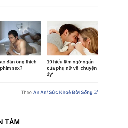
sao đàn ông thích
10 hiểu lầm ngớ ngẩn
phim sex?
của phụ nữ về 'chuyện
ấy'
An An/ Sức Khoẻ Đời Sống
N TÂM