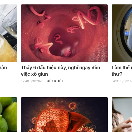
hận
Thấy 6 dấu hiệu này, nghĩ ngay đến
Làm thế 
việc xổ giun
thư?
12:48
8/8/2026
SỨC KHỎE
04:31
9/8/20