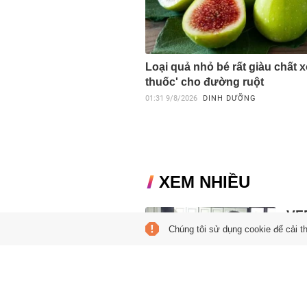
Loại quả nhỏ bé rất giàu chất xơ
thuốc' cho đường ruột
01:31
9/8/2026
DINH DƯỠNG
XEM NHIỀU
VF
Chúng tôi sử dụng cookie để cải t
16:07
Sáng
Than