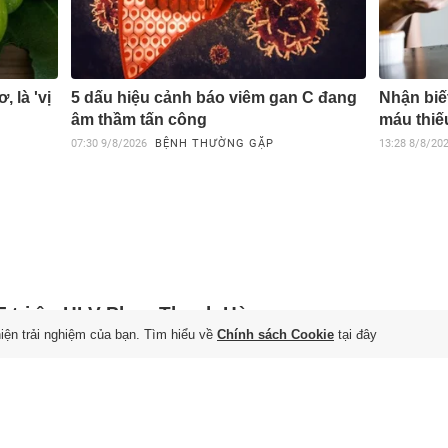
, là 'vị
5 dấu hiệu cảnh báo viêm gan C đang
Nhận biết
âm thầm tấn công
máu thiế
07:30
9/8/2026
BỆNH THƯỜNG GẶP
13:28
8/8/20
F tri ân HLV Phan Thanh Hùng
hiện trải nghiệm của bạn. Tìm hiểu về
Chính sách Cookie
tại đây
 9/8/2026
 9/8, Liên đoàn Bóng đá Việt Nam (VFF) trao tặng HLV Phan
h Hùng kỷ niệm chương “Vì sự nghiệp bóng đá Việt Nam”.