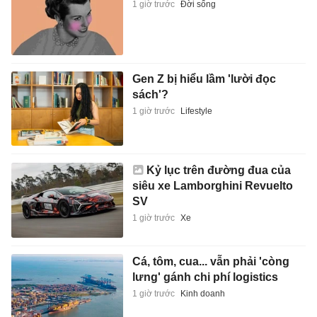
1 giờ trước
Đời sống
Gen Z bị hiểu lầm 'lười đọc
sách'?
1 giờ trước
Lifestyle
Kỷ lục trên đường đua của
siêu xe Lamborghini Revuelto
SV
1 giờ trước
Xe
Cá, tôm, cua... vẫn phải 'còng
lưng' gánh chi phí logistics
1 giờ trước
Kinh doanh