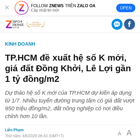
FOLLOW
ZNEWS
TRÊN
ZALO OA
OPEN
Cập nhật tin mới
KINH DOANH
TP.HCM đề xuất hệ số K mới,
giá đất Đồng Khởi, Lê Lợi gần
1 tỷ đồng/m2
Dự thảo hệ số K mới của TP.HCM dự kiến áp dụng
từ 1/7. Nhiều tuyến đường trung tâm có giá đất vượt
950 triệu đồng/m2, đất nông nghiệp có nơi điều
chỉnh hơn 10 lần.
Liên Phạm
A
A
Thứ năm, 4/6/2026 06:43 (GMT+7)