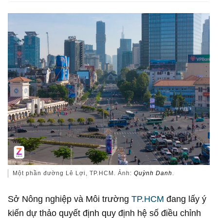
Một phần đường Lê Lợi, TP.HCM. Ảnh:
Quỳnh Danh
.
Sở Nông nghiệp và Môi trường
TP.HCM
đang lấy ý
kiến dự thảo quyết định quy định hệ số điều chỉnh