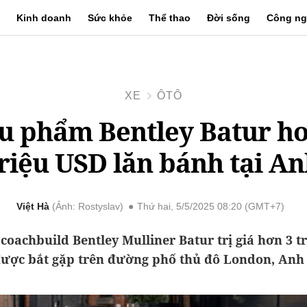
Kinh doanh
Sức khỏe
Thể thao
Đời sống
Công ng
XE
ÔTÔ
êu phẩm Bentley Batur hơ
riệu USD lăn bánh tại A
Việt Hà
Ảnh: Rostyslav
Thứ hai, 5/5/2025 08:20 (GMT+7)
coachbuild Bentley Mulliner Batur trị giá hơn 3 t
ược bắt gặp trên đường phố thủ đô London, Anh