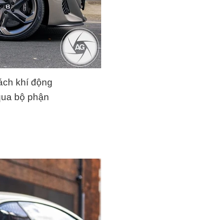
ách khí động
qua bộ phận