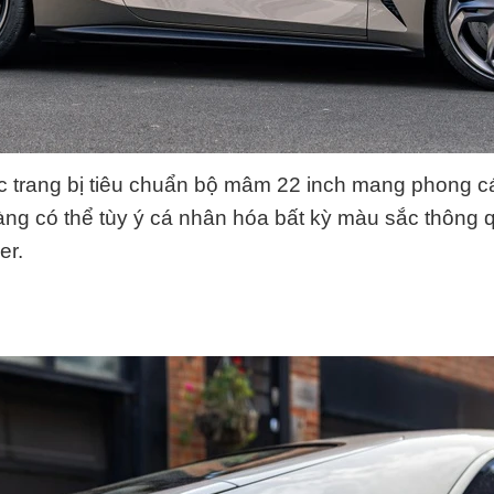
c trang bị tiêu chuẩn bộ mâm 22 inch mang phong c
ng có thể tùy ý cá nhân hóa bất kỳ màu sắc thông 
er.