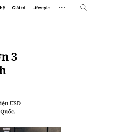
hệ
Giải trí
Lifestyle
n 3
nh
riệu USD
 Quốc.