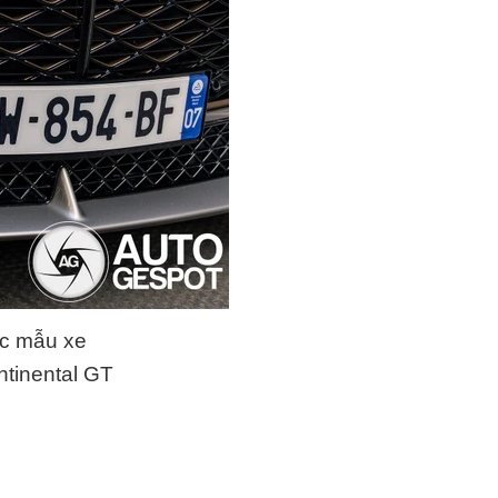
ác mẫu xe
ntinental GT