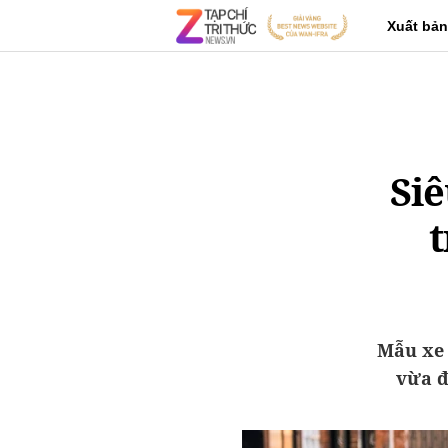
Xuất bản
Si
t
Mẫu xe 
vừa đ