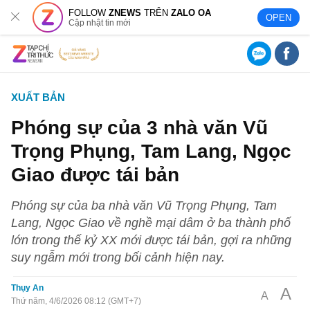
FOLLOW
ZNEWS
TRÊN
ZALO OA
OPEN
Cập nhật tin mới
XUẤT BẢN
Phóng sự của 3 nhà văn Vũ
Trọng Phụng, Tam Lang, Ngọc
Giao được tái bản
Phóng sự của ba nhà văn Vũ Trọng Phụng, Tam
Lang, Ngọc Giao về nghề mại dâm ở ba thành phố
lớn trong thế kỷ XX mới được tái bản, gợi ra những
suy ngẫm mới trong bối cảnh hiện nay.
Thụy An
A
A
Thứ năm, 4/6/2026 08:12 (GMT+7)