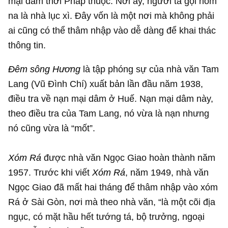
mại dâm thời Pháp thuộc. Nơi ấy, người ta gọi nôm
na là nhà lục xì. Đây vốn là một nơi mà không phải
ai cũng có thể thâm nhập vào dễ dàng để khai thác
thông tin.
Đêm sông Hương
là tập phóng sự của nhà văn Tam
Lang (Vũ Đình Chí) xuất bản lần đầu năm 1938,
điều tra về nạn mại dâm ở Huế. Nạn mại dâm này,
theo điều tra của Tam Lang, nó vừa là nạn nhưng
nó cũng vừa là “mốt”.
Xóm Rá
được nhà văn Ngọc Giao hoàn thành năm
1957. Trước khi viết
Xóm Rá
, năm 1949, nhà văn
Ngọc Giao đã mất hai tháng để thâm nhập vào xóm
Rá ở Sài Gòn, nơi mà theo nhà văn, “là một cõi địa
ngục, có mặt hầu hết tướng tá, bộ trưởng, ngoại