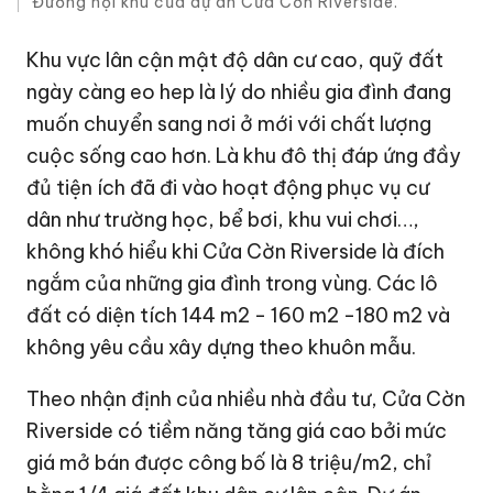
Đường nội khu của dự án Cửa Cờn Riverside.
Khu vực lân cận mật độ dân cư cao, quỹ đất
ngày càng eo hep là lý do nhiều gia đình đang
muốn chuyển sang nơi ở mới với chất lượng
cuộc sống cao hơn. Là khu đô thị đáp ứng đầy
đủ tiện ích đã đi vào hoạt động phục vụ cư
dân như trường học, bể bơi, khu vui chơi…,
không khó hiểu khi Cửa Cờn Riverside là đích
ngắm của những gia đình trong vùng. Các lô
đất có diện tích 144 m2 - 160 m2 -180 m2 và
không yêu cầu xây dựng theo khuôn mẫu.
Theo nhận định của nhiều nhà đầu tư, Cửa Cờn
Riverside có tiềm năng tăng giá cao bởi mức
giá mở bán được công bố là 8 triệu/m2, chỉ