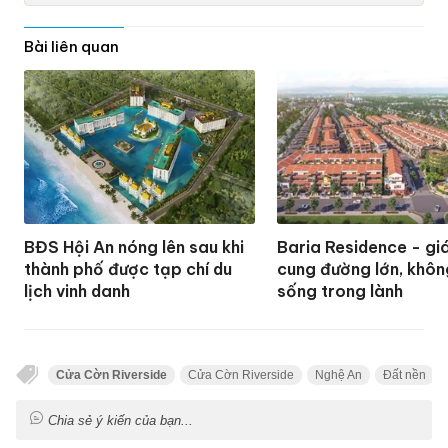
Bài liên quan
BĐS Hội An nóng lên sau khi
Baria Residence - gi
thành phố được tạp chí du
cung đường lớn, khôn
lịch vinh danh
sống trong lành
Cửa Cờn Riverside
Cửa Cờn Riverside
Nghệ An
Đất nền
Chia sẻ ý kiến của bạn...