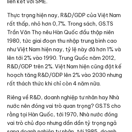
liên kết với SME.
Thực trạng hiện nay, R&D/GDP của Việt Nam
rất thấp, nhỏ hơn 0,7%. Trong sách, GS.TS
Trần Văn Thọ nêu Hàn Quốc đầu thập niên
1980, tức giai đoạn thu nhập trung bình cao
như Việt Nam hiện nay, tỷ lệ này đã hơn 1% và
lên tới 2% vào 1990. Trung Quốc năm 2012,
R&D/GDP trên 2%. Việt Nam hiện cũng đặt kế
hoạch tăng R&D/GDP lên 2% vào 2030 nhưng
rất thách thức khi chỉ còn 4 năm nữa.
Riêng về R&D, doanh nghiệp tư nhân hay Nhà
nước nên đóng vai trò quan trọng? GS.TS cho
rằng tại Hàn Quốc, tới 1970, Nhà nước đóng
vai trò chủ đạo nhưng dần dần tỷ trọng ngả
sang doanh nghiệp tư nhân, tới 1985, doanh