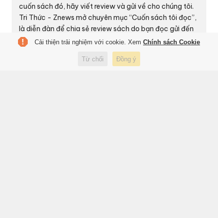
cuốn sách đó, hãy viết review và gửi về cho chúng tôi.
Tri Thức - Znews mở chuyên mục “Cuốn sách tôi đọc”,
là diễn đàn để chia sẻ review sách do bạn đọc gửi đến
qua Email:
books@znews.vn.
Bài viết cần gửi kèm ảnh
Cải thiện trải nghiệm với cookie. Xem
Chính sách Cookie
chụp cuốn sách, tên tác giả, số điện thoại.
Từ chối
Đồng ý
Trân trọng.
Bài liên quan
Chiến lược AI trong đà phát
Lý do những cây bút 
triển nóng của giới sách
chọn TP.HCM là ngôi 