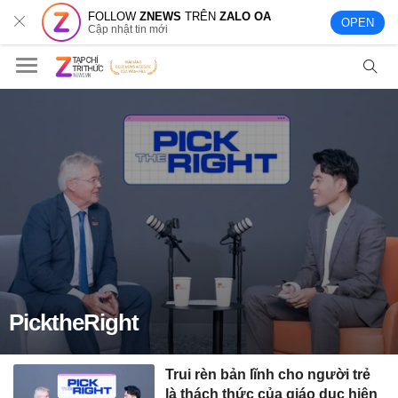
FOLLOW
ZNEWS
TRÊN
ZALO OA
OPEN
Cập nhật tin mới
PicktheRight
Trui rèn bản lĩnh cho người trẻ
là thách thức của giáo dục hiện