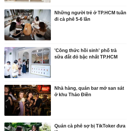
Những người trẻ ở TP.HCM tuần
đi cà phê 5-6 lần
'Công thức hồi sinh' phố trà
sữa đắt đỏ bậc nhất TP.HCM
Nhà hàng, quán bar mở san sát
ở khu Thảo Điền
Quán cà phê sợ bị TikToker đưa