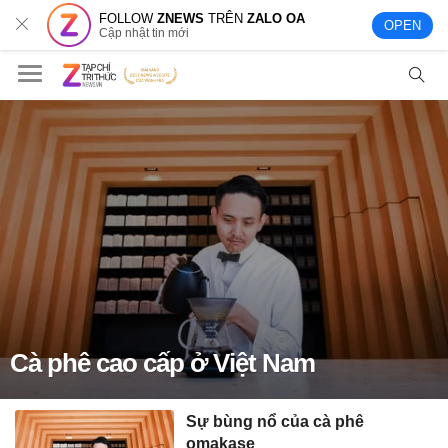
FOLLOW
ZNEWS
TRÊN
ZALO OA
OPEN
Cập nhật tin mới
Cà phê cao cấp ở Việt Nam
Sự bùng nổ của cà phê
omakase