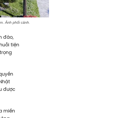
ên.
Ảnh phối cảnh.
h đào,
huỗi tiện
 trọng
 quyền
 Nhật
ều được
ữa miền