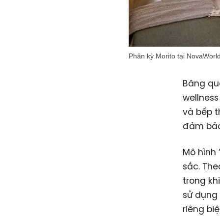
Phân kỳ Morito tại NovaWorl
Băng qu
wellness
và bếp t
đảm bảo 
Mô hình 
sắc. The
trong kh
sử dụng 
riêng biệ