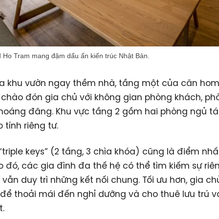
d Ho Tram mang đậm dấu ấn kiến trúc Nhật Bản.
a khu vườn ngay thềm nhà, tầng một của căn ho
 chào đón gia chủ với không gian phòng khách, p
hoáng đãng. Khu vực tầng 2 gồm hai phòng ngủ tác
tính riêng tư.
“triple keys” (2 tầng, 3 chìa khóa) cũng là điểm nh
o đó, các gia đình đa thế hệ có thể tìm kiếm sự riê
i vẫn duy trì những kết nối chung. Tối ưu hơn, gia ch
để thoải mái đến nghỉ dưỡng và cho thuê lưu trú vớ
t.