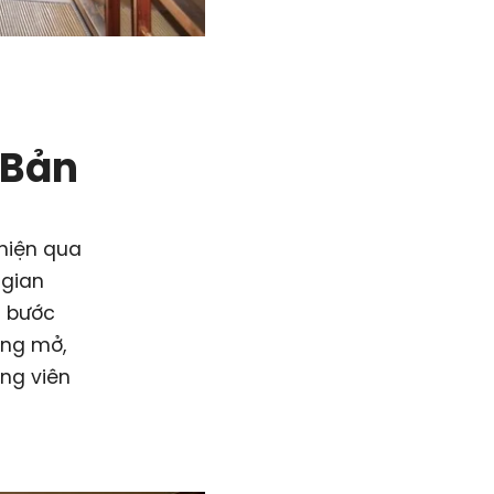
 Bản
hiện qua
 gian
i bước
ộng mở,
ng viên