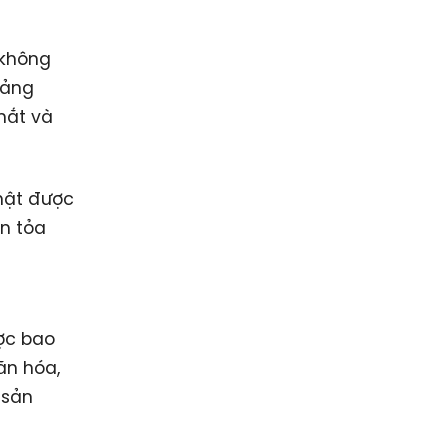
 không
oảng
mắt và
Nhật được
an tỏa
n
ợc bao
ăn hóa,
 sản