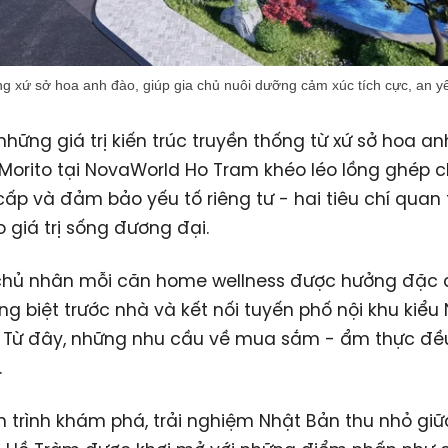
g xứ sở hoa anh đào, giúp gia chủ nuôi dưỡng cảm xúc tích cực, an y
những giá trị kiến trúc truyền thống từ xứ sở hoa an
Morito tại NovaWorld Ho Tram khéo léo lồng ghép c
cấp và đảm bảo yếu tố riêng tư - hai tiêu chí quan
giá trị sống đương đại.
 chủ nhân mỗi căn home wellness được hưởng đặc
êng biệt trước nhà và kết nối tuyến phố nội khu kiểu
i. Từ đây, những nhu cầu về mua sắm - ẩm thực đ
.
 trình khám phá, trải nghiệm Nhật Bản thu nhỏ gi