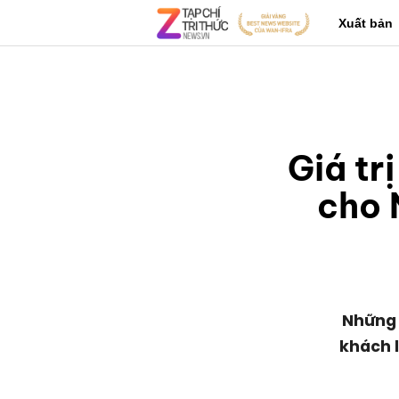
Xuất bản
Giá tr
cho 
Những 
khách l