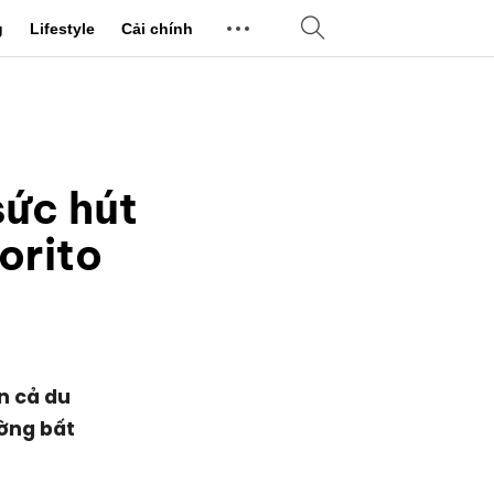
g
Lifestyle
Cải chính
sức hút
orito
n cả du
ường bất