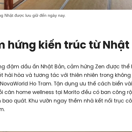
ống Nhật được lưu giữ đến ngày nay.
 hứng kiến trúc từ Nhật
ng đậm dấu ấn Nhật Bản, cảm hứng Zen được thể 
t hài hòa và tương tác với thiên nhiên trong không
 NovaWorld Ho Tram. Tận dụng ưu thế cách biển và
i căn home wellness tại Morito đều có ban công r
 bao quát. Khu vườn ngay thềm nhà kết nối trục cô
m.