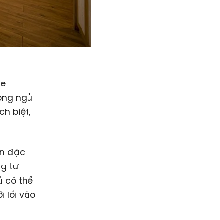
me
hòng ngủ
h biệt,
ấn đặc
ng tư
ủ có thể
i lối vào