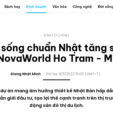
Sách hay
Kinh doanh
Văn hóa
Công nghệ
Đời sốn
KINH DOANH
ị sống chuẩn Nhật tăng 
NovaWorld Ho Tram - M
Giang Nhật Minh
Thứ ba, 8/11/2022 15:00 (GMT+7)
dự án mang âm hưởng thiết kế Nhật Bản hấp dẫ
ẫn giới đầu tư, tạo lợi thế cạnh tranh trên thị tr
động sản đô thị du lịch.