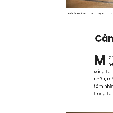
Tinh hoa kiến trúc truyền th
Cảm
M
a
né
sống tại
chân, mỗ
tầm nhìn
trung tâ