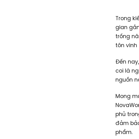
Trong ki
gian gắn
trống nâ
tôn vinh
Đến nay,
coi là n
nguồn nă
Mong mu
NovaWorl
phủ tron
đảm bảo 
phẩm.