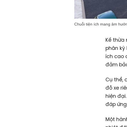
Chuỗi tiện ích mang âm hưởn
Kế thừa 
phân kỳ 
ích cao 
đảm bảo 
Cụ thể,
đỗ xe ri
hiện đạ
đáp ứng
Một hành