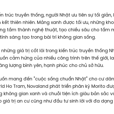
ến trúc truyền thống, người Nhật ưu tiên sự tối giản,
 kết thiên nhiên. Mảng xanh được tối ưu, những kh
ng tầm thành nghệ thuật, tạo chiều sâu cho tầm 
 tính sáng tạo trong bài trí không gian sống.
 những giá trị cốt lõi trong kiến trúc truyền thống 
guồn cảm hứng của nhiều công trình trên thế giới, l
ng lượng bình yên, hạnh phúc cho chủ sở hữu.
ốn mang đến "cuộc sống chuẩn Nhật" cho cư dâ
d Ho Tram, Novaland phát triển phân kỳ Morito đư
g không gian xanh và chuỗi tiện ích giàu bản sắc v
giá trị an cư cũng như đầu tư sinh lời với đa dạng