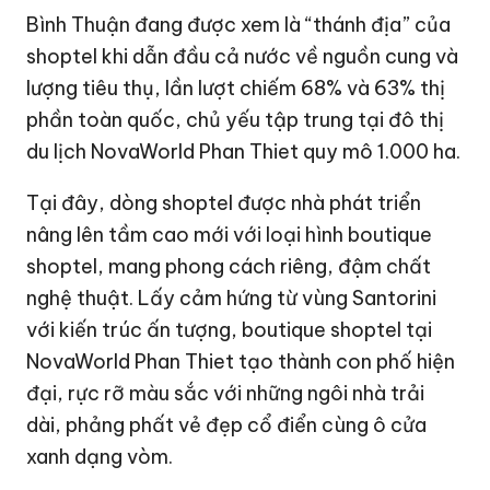
Bình Thuận đang được xem là “thánh địa” của
shoptel khi dẫn đầu cả nước về nguồn cung và
lượng tiêu thụ, lần lượt chiếm 68% và 63% thị
phần toàn quốc, chủ yếu tập trung tại đô thị
du lịch NovaWorld Phan Thiet quy mô 1.000 ha.
Tại đây, dòng shoptel được nhà phát triển
nâng lên tầm cao mới với loại hình boutique
shoptel, mang phong cách riêng, đậm chất
nghệ thuật. Lấy cảm hứng từ vùng Santorini
với kiến trúc ấn tượng, boutique shoptel tại
NovaWorld Phan Thiet tạo thành con phố hiện
đại, rực rỡ màu sắc với những ngôi nhà trải
dài, phảng phất vẻ đẹp cổ điển cùng ô cửa
xanh dạng vòm.