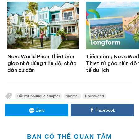
NovaWorld Phan Thiet bàn
Tiềm năng NovaWor
giao nhà đúng tiến độ, chào
Thiet từ góc nhìn đô 
đón cư dân
tế du lịch
Đầu tư boutique shoptel
shoptel
NovaWorld
Zalo
Facebook
BẠN CÓ THỂ QUAN TÂM