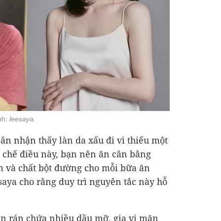
nh:
leesaya.
ân nhận thấy làn da xấu đi vì thiếu một
 chế điều này, bạn nên ăn cân bằng
ạm và chất bột đường cho mỗi bữa ăn
saya cho rằng duy trì nguyên tắc này hỗ
n rán chứa nhiều dầu mỡ, gia vị mặn