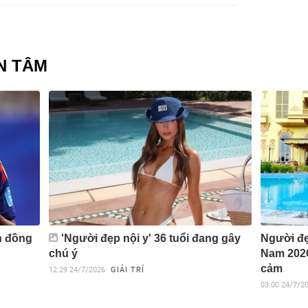
N TÂM
n đồng
'Người đẹp nội y' 36 tuổi đang gây
Người đẹ
chú ý
Nam 2026 
cảm
12:29
24/7/2026
GIẢI TRÍ
03:00
24/7/2