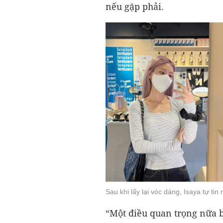
nếu gặp phải.
Sau khi lấy lại vóc dáng, Isaya tự tin
“Một điều quan trọng nữa 