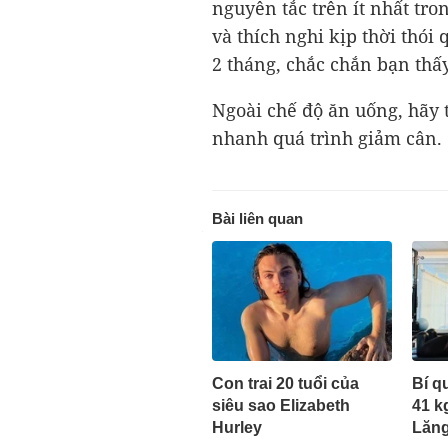
nguyên tắc trên ít nhất tr
và thích nghi kịp thời thói
2 tháng, chắc chắn bạn thấ
Ngoài chế độ ăn uống, hãy 
nhanh quá trình giảm cân.
Bài liên quan
Con trai 20 tuổi của
Bí q
siêu sao Elizabeth
41 k
Hurley
Lăn