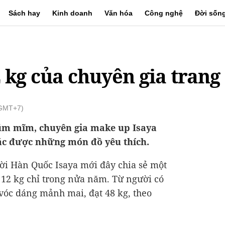
Sách hay
Kinh doanh
Văn hóa
Công nghệ
Đời sốn
 kg của chuyên gia trang
(GMT+7)
ũm mĩm, chuyên gia make up Isaya
ặc được những món đồ yêu thích.
ời Hàn Quốc Isaya mới đây chia sẻ một
 12 kg chỉ trong nửa năm. Từ người có
 vóc dáng mảnh mai, đạt 48 kg, theo