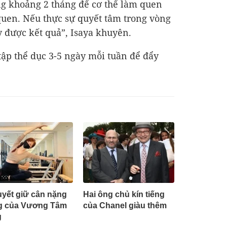
ong khoảng 2 tháng để cơ thể làm quen
 quen. Nếu thực sự quyết tâm trong vòng
y được kết quả”, Isaya khuyên.
tập thể dục 3-5 ngày mỗi tuần để đẩy
uyết giữ cân nặng
Hai ông chủ kín tiếng
g của Vương Tâm
của Chanel giàu thêm
g