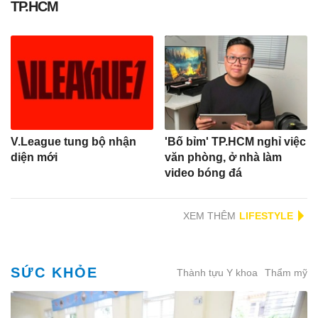
TP.HCM
V.League tung bộ nhận
'Bố bỉm' TP.HCM nghỉ việc
diện mới
văn phòng, ở nhà làm
video bóng đá
XEM THÊM
SỨC KHỎE
Thành tựu Y khoa
Thẩm mỹ