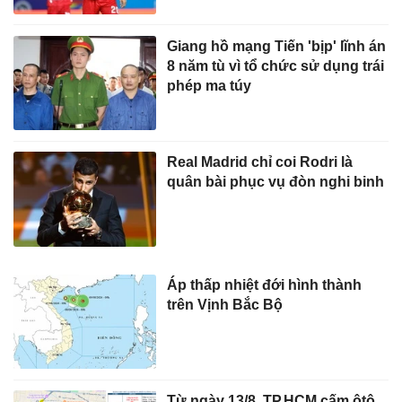
Giang hồ mạng Tiến 'bịp' lĩnh án
8 năm tù vì tổ chức sử dụng trái
phép ma túy
Real Madrid chỉ coi Rodri là
quân bài phục vụ đòn nghi binh
Áp thấp nhiệt đới hình thành
trên Vịnh Bắc Bộ
Từ ngày 13/8, TP.HCM cấm ôtô