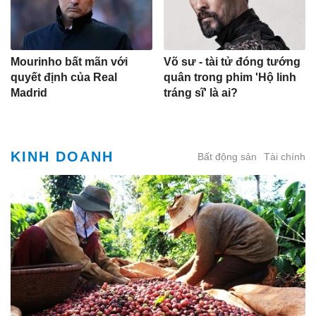
Mourinho bất mãn với
Võ sư - tài tử đóng tướng
quyết định của Real
quân trong phim 'Hộ linh
Madrid
tráng sĩ' là ai?
KINH DOANH
Bất động sản
Tài chính