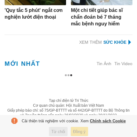
'Quy tắc 5 phút' ngắt cơn
Một chi tiết giúp bác sĩ
nghiện lướt điện thoại
chẩn đoán bé 7 tháng
mắc bệnh nguy hiểm
XEM THÊM
MỚI NHẤT
Tin Ảnh
Tin Video
Tạp chí điện tử Tri Thức
Cơ quan chủ quản: Hội Xuất bản Việt Nam
Giấy phép báo chí: số 75/GP-BTTTT và số 442/GP-BTTTT do Bộ Thông tin
và Truyền thông cấp ngày 26/02/2020 và ngày 29/11/2023
Tổng biên tập: Lâm Quang Hiếu
Cải thiện trải nghiệm với cookie. Xem
Chính sách Cookie
Trụ sở: Tầng 10, D29 Phạm Văn Bạch, phường Cầu Giấy, Hà Nội
HOTLINE:
0931.222.666
Từ chối
Đồng ý
toasoan@znews.vn