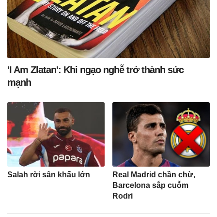
'I Am Zlatan': Khi ngạo nghễ trở thành sức
mạnh
Salah rời sân khấu lớn
Real Madrid chần chừ,
Barcelona sắp cuỗm
Rodri