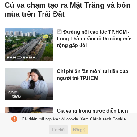
Cú va chạm tạo ra Mặt Trăng và bốn
mùa trên Trái Đất
Đường nối cao tốc TP.HCM -
Long Thành rầm rộ thi công mở
rộng gấp đôi
Chi phí ẩn 'ăn mòn' túi tiền của
người trẻ TP.HCM
Giá vàng trong nước diễn biến
bất ngờ
Cải thiện trải nghiệm với cookie. Xem
Chính sách Cookie
Từ chối
Đồng ý