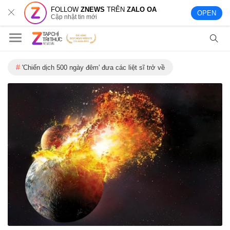
FOLLOW
ZNEWS
TRÊN
ZALO OA
OPEN
Cập nhật tin mới
'Chiến dịch 500 ngày đêm' đưa các liệt sĩ trở về